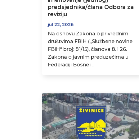
imenovanje (jednog)
predsjednika/člana Odbora za
reviziju
jul 22, 2026
Na osnovu Zakona o privrednim
društvima FBiH („Službene novine
FBiH“ broj: 81/15), članova 8. i 26.
Zakona o javnim preduzećima u
Federaciji Bosne i...