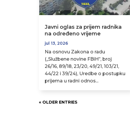
Javni oglas za prijem radnika
na određeno vrijeme
jul 13, 2026
Na osnovu Zakona o radu
(,,Službene novine FBiH’’, broj
26/16, 89/18, 23/20, 49/21, 103/21,
44/22 i 39/24), Uredbe o postupku
prijema u radni odnos...
« OLDER ENTRIES