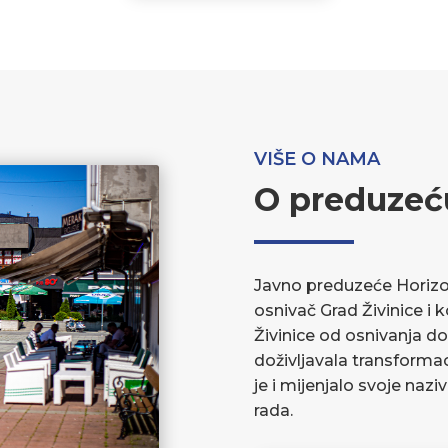
VIŠE O NAMA
O preduzeć
Javno preduzeće Horizont
osnivač Grad Živinice i 
Živinice od osnivanja do
doživljavala transforma
je i mijenjalo svoje nazi
rada.