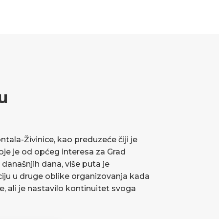
u
ala-Živinice, kao preduzeće čiji je
koje je od općeg interesa za Grad
 današnjih dana, više puta je
ciju u druge oblike organizovanja kada
ve, ali je nastavilo kontinuitet svoga