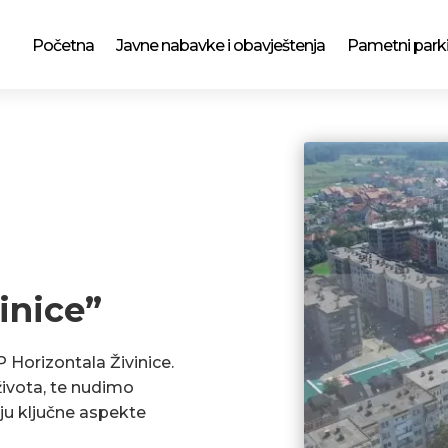
Početna
Javne nabavke i obavještenja
Pametni park
inice”
P Horizontala Živinice.
ivota, te nudimo
ju ključne aspekte