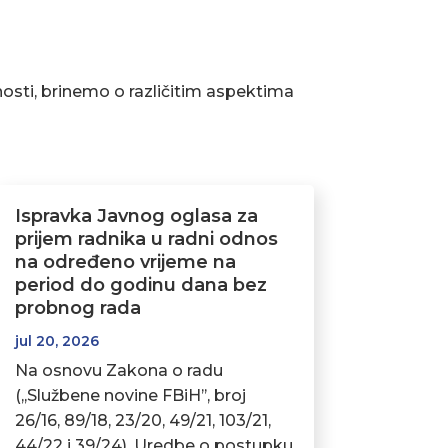
osti, brinemo o različitim aspektima
Ispravka Javnog oglasa za
prijem radnika u radni odnos
na određeno vrijeme na
period do godinu dana bez
probnog rada
jul 20, 2026
Na osnovu Zakona o radu
(,,Službene novine FBiH’’, broj
26/16, 89/18, 23/20, 49/21, 103/21,
44/22 i 39/24), Uredbe o postupku