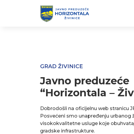
GRAD ŽIVINICE
Javno preduzeće
“Horizontala – Živ
Dobrodošli na oficijelnu web stranicu J
Posvećeni smo unapređenju urbanog ž
visokokvalitetne usluge koje obuhvata
gradske infrastrukture.