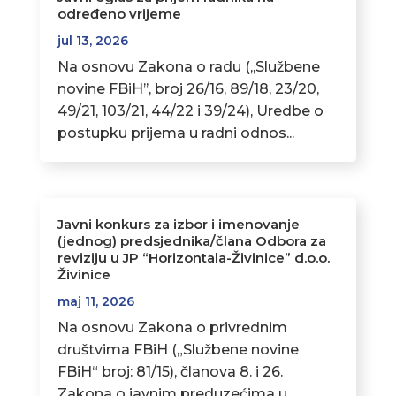
određeno vrijeme
jul 13, 2026
Na osnovu Zakona o radu (,,Službene
novine FBiH’’, broj 26/16, 89/18, 23/20,
49/21, 103/21, 44/22 i 39/24), Uredbe o
postupku prijema u radni odnos...
Javni konkurs za izbor i imenovanje
(jednog) predsjednika/člana Odbora za
reviziju u JP “Horizontala-Živinice” d.o.o.
Živinice
maj 11, 2026
Na osnovu Zakona o privrednim
društvima FBiH („Službene novine
FBiH“ broj: 81/15), članova 8. i 26.
Zakona o javnim preduzećima u