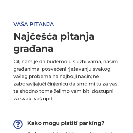
VAŠA PITANJA
Najčešća pitanja
građana
Cilj nam je da budemo u službi vama, našim
građanima, posvećeni rješavanju svakog
vašeg probema na najbolji način; ne
zaboravljajući činjenicu da smo mi tu za vas,
te shodno tome želimo vam biti dostupni
za svaki vaš upit.

Kako mogu platiti parking?