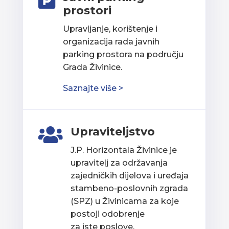

prostori
Upravljanje, korištenje i
organizacija rada javnih
parking prostora na području
Grada Živinice.
Saznajte više >
Upraviteljstvo

J.P. Horizontala Živinice je
upravitelj za održavanja
zajedničkih dijelova i uređaja
stambeno-poslovnih zgrada
(SPZ) u Živinicama za koje
postoji odobrenje
za iste poslove.