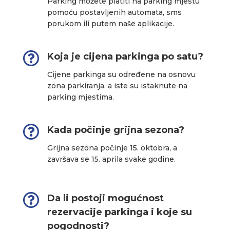
Parking možete platiti na parking mjestu
pomoću postavljenih automata, sms
porukom ili putem naše aplikacije.

Koja je cijena parkinga po satu?
Cijene parkinga su određene na osnovu
zona parkiranja, a iste su istaknute na
parking mjestima.

Kada počinje grijna sezona?
Grijna sezona počinje 15. oktobra, a
završava se 15. aprila svake godine.

Da li postoji mogućnost
rezervacije parkinga i koje su
pogodnosti?