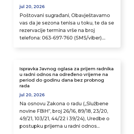
jul 20, 2026
Poštovani sugrađani, Obavještavamo
vas da je sezona tenisa u toku, te da se
rezervacije termina vrše na broj
telefona: 063-697-760 (SMS/viber)....
Ispravka Javnog oglasa za prijem radnika
u radni odnos na određeno vrijeme na
period do godinu dana bez probnog
rada
jul 20, 2026
Na osnovu Zakona o radu (,,Službene
novine FBiH’’, broj 26/16, 89/18, 23/20,
49/21, 103/21, 44/22 i 39/24), Uredbe o
postupku prijema u radni odnos...