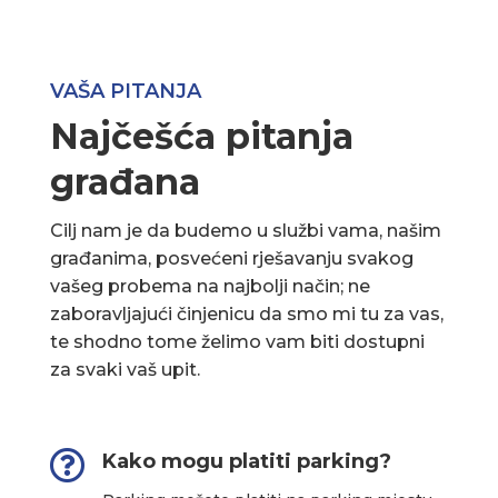
VAŠA PITANJA
Najčešća pitanja
građana
Cilj nam je da budemo u službi vama, našim
građanima, posvećeni rješavanju svakog
vašeg probema na najbolji način; ne
zaboravljajući činjenicu da smo mi tu za vas,
te shodno tome želimo vam biti dostupni
za svaki vaš upit.

Kako mogu platiti parking?