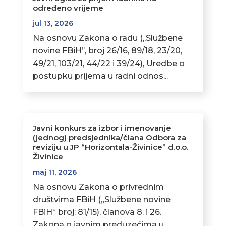
određeno vrijeme
jul 13, 2026
Na osnovu Zakona o radu (,,Službene
novine FBiH’’, broj 26/16, 89/18, 23/20,
49/21, 103/21, 44/22 i 39/24), Uredbe o
postupku prijema u radni odnos...
Javni konkurs za izbor i imenovanje
(jednog) predsjednika/člana Odbora za
reviziju u JP “Horizontala-Živinice” d.o.o.
Živinice
maj 11, 2026
Na osnovu Zakona o privrednim
društvima FBiH („Službene novine
FBiH“ broj: 81/15), članova 8. i 26.
Zakona o javnim preduzećima u