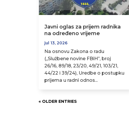
Javni oglas za prijem radnika
na određeno vrijeme
jul 13, 2026
Na osnovu Zakona o radu
(,,Službene novine FBiH’’, broj
26/16, 89/18, 23/20, 49/21, 103/21,
44/22 i 39/24), Uredbe o postupku
prijema u radni odnos...
« OLDER ENTRIES