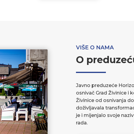
VIŠE O NAMA
O preduzeć
Javno preduzeće Horizont
osnivač Grad Živinice i 
Živinice od osnivanja do
doživljavala transforma
je i mijenjalo svoje nazi
rada.