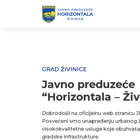
GRAD ŽIVINICE
Javno preduzeće
“Horizontala – Živ
Dobrodošli na oficijelnu web stranicu J
Posvećeni smo unapređenju urbanog ž
visokokvalitetne usluge koje obuhvata
gradske infrastrukture.