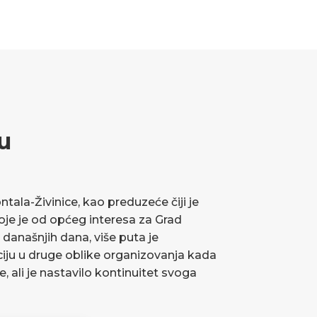
u
ala-Živinice, kao preduzeće čiji je
koje je od općeg interesa za Grad
 današnjih dana, više puta je
ciju u druge oblike organizovanja kada
ve, ali je nastavilo kontinuitet svoga