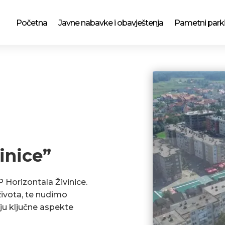
Početna
Javne nabavke i obavještenja
Pametni park
inice”
P Horizontala Živinice.
ivota, te nudimo
ju ključne aspekte