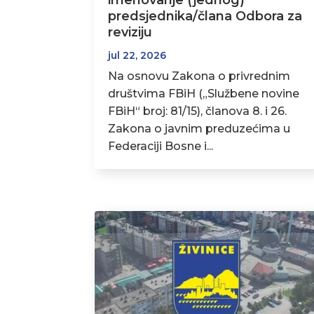
imenovanje (jednog)
predsjednika/člana Odbora za
reviziju
jul 22, 2026
Na osnovu Zakona o privrednim
društvima FBiH („Službene novine
FBiH“ broj: 81/15), članova 8. i 26.
Zakona o javnim preduzećima u
Federaciji Bosne i...