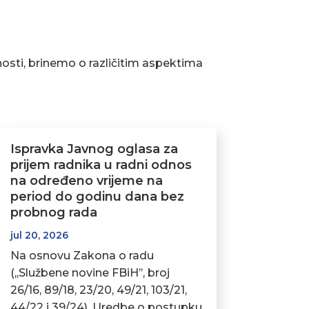
osti, brinemo o različitim aspektima
Ispravka Javnog oglasa za
prijem radnika u radni odnos
na određeno vrijeme na
period do godinu dana bez
probnog rada
jul 20, 2026
Na osnovu Zakona o radu
(,,Službene novine FBiH’’, broj
26/16, 89/18, 23/20, 49/21, 103/21,
44/22 i 39/24), Uredbe o postupku