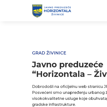
GRAD ŽIVINICE
Javno preduzeće
“Horizontala – Živ
Dobrodošli na oficijelnu web stranicu J
Posvećeni smo unapređenju urbanog ž
visokokvalitetne usluge koje obuhvata
gradske infrastrukture.