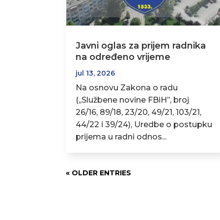
Javni oglas za prijem radnika
na određeno vrijeme
jul 13, 2026
Na osnovu Zakona o radu
(,,Službene novine FBiH’’, broj
26/16, 89/18, 23/20, 49/21, 103/21,
44/22 i 39/24), Uredbe o postupku
prijema u radni odnos...
« OLDER ENTRIES