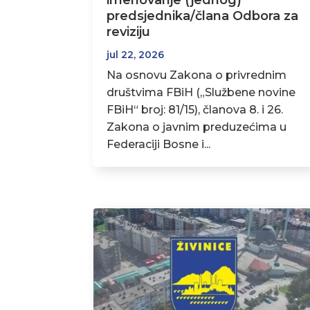
imenovanje (jednog)
predsjednika/člana Odbora za
reviziju
jul 22, 2026
Na osnovu Zakona o privrednim
društvima FBiH („Službene novine
FBiH“ broj: 81/15), članova 8. i 26.
Zakona o javnim preduzećima u
Federaciji Bosne i...