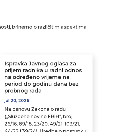
osti, brinemo o različitim aspektima
Ispravka Javnog oglasa za
prijem radnika u radni odnos
na određeno vrijeme na
period do godinu dana bez
probnog rada
jul 20, 2026
Na osnovu Zakona o radu
(,,Službene novine FBiH’’, broj
26/16, 89/18, 23/20, 49/21, 103/21,
44/22 i 39/24), Uredbe o postupku