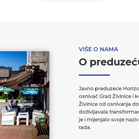
VIŠE O NAMA
O preduzeć
Javno preduzeće Horizont
osnivač Grad Živinice i 
Živinice od osnivanja do
doživljavala transforma
je i mijenjalo svoje nazi
rada.