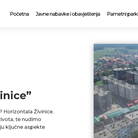
Početna
Javne nabavke i obavještenja
Pametni park
inice”
P Horizontala Živinice.
ivota, te nudimo
ju ključne aspekte