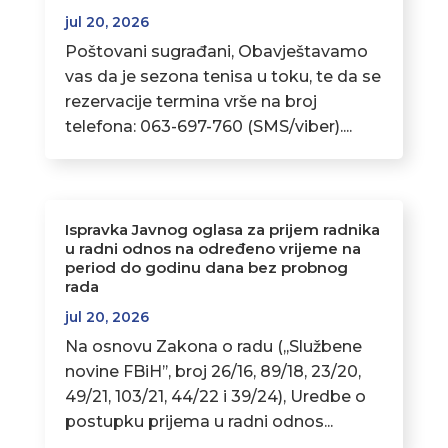
jul 20, 2026
Poštovani sugrađani, Obavještavamo
vas da je sezona tenisa u toku, te da se
rezervacije termina vrše na broj
telefona: 063-697-760 (SMS/viber)....
Ispravka Javnog oglasa za prijem radnika
u radni odnos na određeno vrijeme na
period do godinu dana bez probnog
rada
jul 20, 2026
Na osnovu Zakona o radu (,,Službene
novine FBiH’’, broj 26/16, 89/18, 23/20,
49/21, 103/21, 44/22 i 39/24), Uredbe o
postupku prijema u radni odnos...