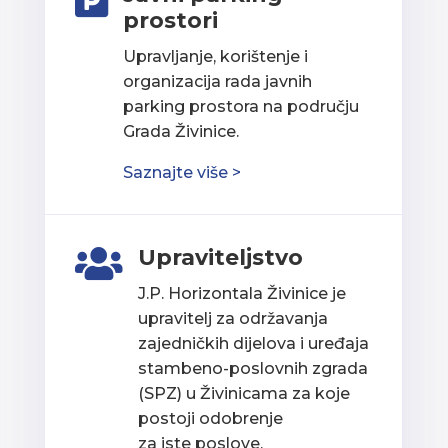

prostori
Upravljanje, korištenje i
organizacija rada javnih
parking prostora na području
Grada Živinice.
Saznajte više >
Upraviteljstvo

J.P. Horizontala Živinice je
upravitelj za održavanja
zajedničkih dijelova i uređaja
stambeno-poslovnih zgrada
(SPZ) u Živinicama za koje
postoji odobrenje
za iste poslove.