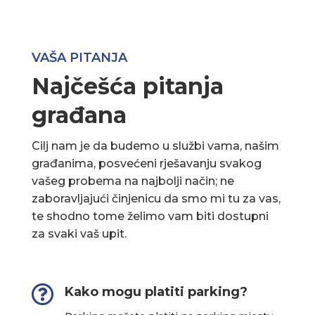
VAŠA PITANJA
Najčešća pitanja
građana
Cilj nam je da budemo u službi vama, našim
građanima, posvećeni rješavanju svakog
vašeg probema na najbolji način; ne
zaboravljajući činjenicu da smo mi tu za vas,
te shodno tome želimo vam biti dostupni
za svaki vaš upit.

Kako mogu platiti parking?