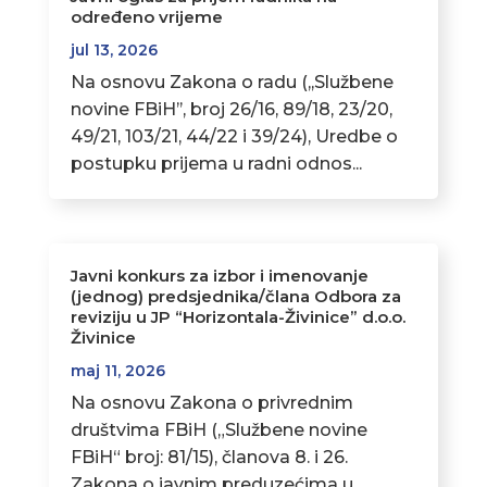
određeno vrijeme
jul 13, 2026
Na osnovu Zakona o radu (,,Službene
novine FBiH’’, broj 26/16, 89/18, 23/20,
49/21, 103/21, 44/22 i 39/24), Uredbe o
postupku prijema u radni odnos...
Javni konkurs za izbor i imenovanje
(jednog) predsjednika/člana Odbora za
reviziju u JP “Horizontala-Živinice” d.o.o.
Živinice
maj 11, 2026
Na osnovu Zakona o privrednim
društvima FBiH („Službene novine
FBiH“ broj: 81/15), članova 8. i 26.
Zakona o javnim preduzećima u