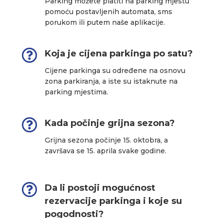
Parking možete platiti na parking mjestu
pomoću postavljenih automata, sms
porukom ili putem naše aplikacije.

Koja je cijena parkinga po satu?
Cijene parkinga su određene na osnovu
zona parkiranja, a iste su istaknute na
parking mjestima.

Kada počinje grijna sezona?
Grijna sezona počinje 15. oktobra, a
završava se 15. aprila svake godine.

Da li postoji mogućnost
rezervacije parkinga i koje su
pogodnosti?