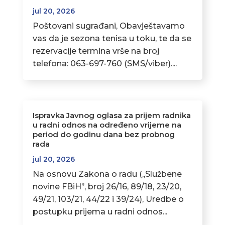
jul 20, 2026
Poštovani sugrađani, Obavještavamo
vas da je sezona tenisa u toku, te da se
rezervacije termina vrše na broj
telefona: 063-697-760 (SMS/viber)....
Ispravka Javnog oglasa za prijem radnika
u radni odnos na određeno vrijeme na
period do godinu dana bez probnog
rada
jul 20, 2026
Na osnovu Zakona o radu (,,Službene
novine FBiH’’, broj 26/16, 89/18, 23/20,
49/21, 103/21, 44/22 i 39/24), Uredbe o
postupku prijema u radni odnos...