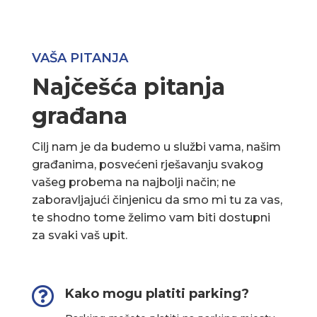
VAŠA PITANJA
Najčešća pitanja
građana
Cilj nam je da budemo u službi vama, našim
građanima, posvećeni rješavanju svakog
vašeg probema na najbolji način; ne
zaboravljajući činjenicu da smo mi tu za vas,
te shodno tome želimo vam biti dostupni
za svaki vaš upit.

Kako mogu platiti parking?