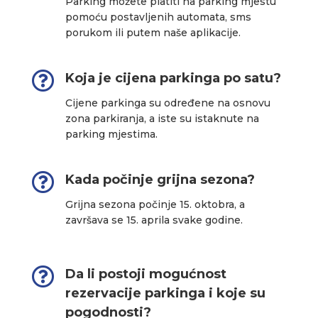
Parking možete platiti na parking mjestu
pomoću postavljenih automata, sms
porukom ili putem naše aplikacije.

Koja je cijena parkinga po satu?
Cijene parkinga su određene na osnovu
zona parkiranja, a iste su istaknute na
parking mjestima.

Kada počinje grijna sezona?
Grijna sezona počinje 15. oktobra, a
završava se 15. aprila svake godine.

Da li postoji mogućnost
rezervacije parkinga i koje su
pogodnosti?