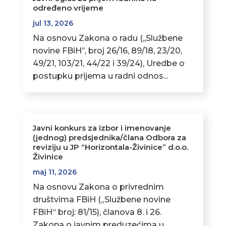
određeno vrijeme
jul 13, 2026
Na osnovu Zakona o radu (,,Službene
novine FBiH’’, broj 26/16, 89/18, 23/20,
49/21, 103/21, 44/22 i 39/24), Uredbe o
postupku prijema u radni odnos...
Javni konkurs za izbor i imenovanje
(jednog) predsjednika/člana Odbora za
reviziju u JP “Horizontala-Živinice” d.o.o.
Živinice
maj 11, 2026
Na osnovu Zakona o privrednim
društvima FBiH („Službene novine
FBiH“ broj: 81/15), članova 8. i 26.
Zakona o javnim preduzećima u