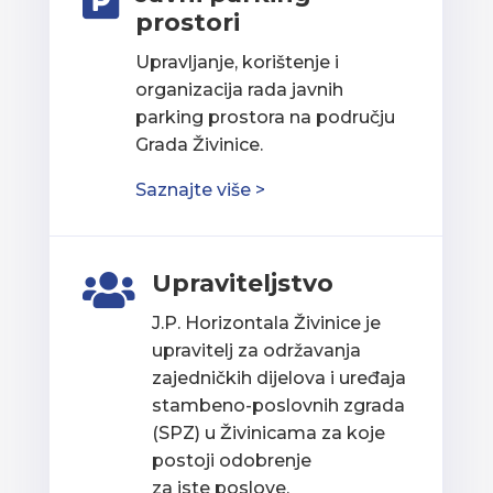

prostori
Upravljanje, korištenje i
organizacija rada javnih
parking prostora na području
Grada Živinice.
Saznajte više >
Upraviteljstvo

J.P. Horizontala Živinice je
upravitelj za održavanja
zajedničkih dijelova i uređaja
stambeno-poslovnih zgrada
(SPZ) u Živinicama za koje
postoji odobrenje
za iste poslove.