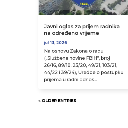
Javni oglas za prijem radnika
na određeno vrijeme
jul 13, 2026
Na osnovu Zakona o radu
(,,Službene novine FBiH’’, broj
26/16, 89/18, 23/20, 49/21, 103/21,
44/22 i 39/24), Uredbe o postupku
prijema u radni odnos...
« OLDER ENTRIES