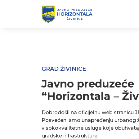
GRAD ŽIVINICE
Javno preduzeće
“Horizontala – Živ
Dobrodošli na oficijelnu web stranicu J
Posvećeni smo unapređenju urbanog ž
visokokvalitetne usluge koje obuhvata
gradske infrastrukture.