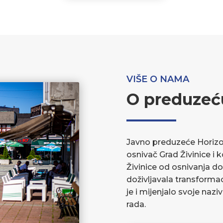
VIŠE O NAMA
O preduzeć
Javno preduzeće Horizont
osnivač Grad Živinice i 
Živinice od osnivanja do
doživljavala transforma
je i mijenjalo svoje nazi
rada.