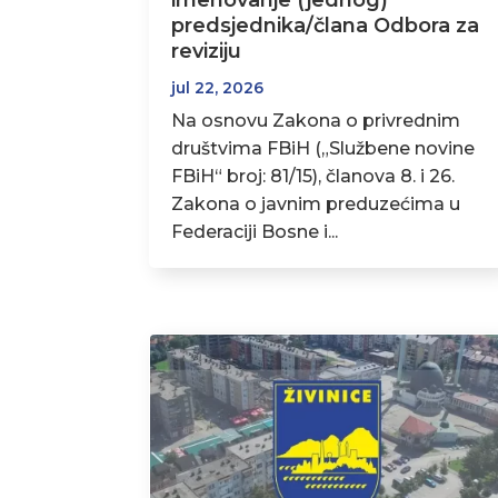
imenovanje (jednog)
predsjednika/člana Odbora za
reviziju
jul 22, 2026
Na osnovu Zakona o privrednim
društvima FBiH („Službene novine
FBiH“ broj: 81/15), članova 8. i 26.
Zakona o javnim preduzećima u
Federaciji Bosne i...