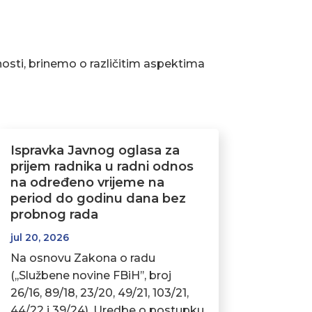
osti, brinemo o različitim aspektima
Ispravka Javnog oglasa za
prijem radnika u radni odnos
na određeno vrijeme na
period do godinu dana bez
probnog rada
jul 20, 2026
Na osnovu Zakona o radu
(,,Službene novine FBiH’’, broj
26/16, 89/18, 23/20, 49/21, 103/21,
44/22 i 39/24), Uredbe o postupku