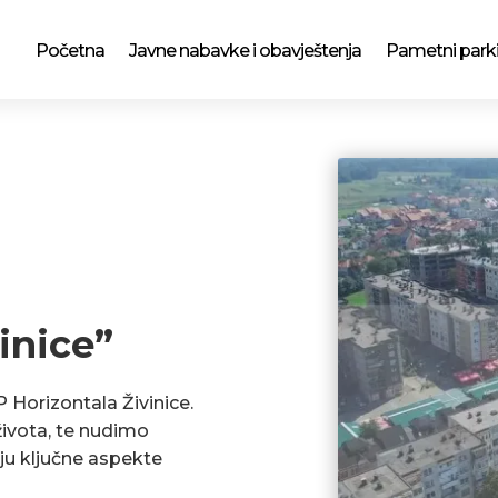
Početna
Javne nabavke i obavještenja
Pametni park
inice”
P Horizontala Živinice.
ivota, te nudimo
ju ključne aspekte