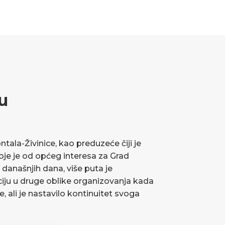
u
ala-Živinice, kao preduzeće čiji je
koje je od općeg interesa za Grad
 današnjih dana, više puta je
ciju u druge oblike organizovanja kada
ve, ali je nastavilo kontinuitet svoga