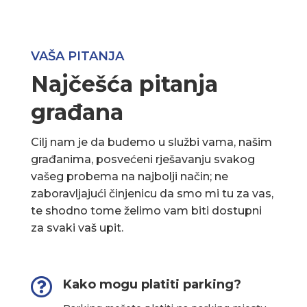
VAŠA PITANJA
Najčešća pitanja
građana
Cilj nam je da budemo u službi vama, našim
građanima, posvećeni rješavanju svakog
vašeg probema na najbolji način; ne
zaboravljajući činjenicu da smo mi tu za vas,
te shodno tome želimo vam biti dostupni
za svaki vaš upit.

Kako mogu platiti parking?