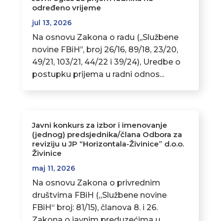
određeno vrijeme
jul 13, 2026
Na osnovu Zakona o radu (,,Službene
novine FBiH’’, broj 26/16, 89/18, 23/20,
49/21, 103/21, 44/22 i 39/24), Uredbe o
postupku prijema u radni odnos...
Javni konkurs za izbor i imenovanje
(jednog) predsjednika/člana Odbora za
reviziju u JP “Horizontala-Živinice” d.o.o.
Živinice
maj 11, 2026
Na osnovu Zakona o privrednim
društvima FBiH („Službene novine
FBiH“ broj: 81/15), članova 8. i 26.
Zakona o javnim preduzećima u