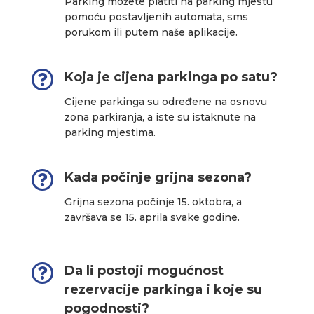
Parking možete platiti na parking mjestu
pomoću postavljenih automata, sms
porukom ili putem naše aplikacije.

Koja je cijena parkinga po satu?
Cijene parkinga su određene na osnovu
zona parkiranja, a iste su istaknute na
parking mjestima.

Kada počinje grijna sezona?
Grijna sezona počinje 15. oktobra, a
završava se 15. aprila svake godine.

Da li postoji mogućnost
rezervacije parkinga i koje su
pogodnosti?