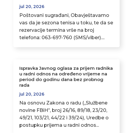
jul 20, 2026
Poštovani sugrađani, Obavještavamo
vas da je sezona tenisa u toku, te da se
rezervacije termina vrše na broj
telefona: 063-697-760 (SMS/viber)....
Ispravka Javnog oglasa za prijem radnika
u radni odnos na određeno vrijeme na
period do godinu dana bez probnog
rada
jul 20, 2026
Na osnovu Zakona o radu (,,Službene
novine FBiH’’, broj 26/16, 89/18, 23/20,
49/21, 103/21, 44/22 i 39/24), Uredbe o
postupku prijema u radni odnos...