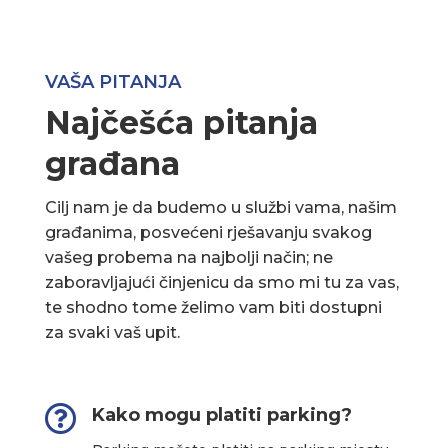
VAŠA PITANJA
Najčešća pitanja
građana
Cilj nam je da budemo u službi vama, našim
građanima, posvećeni rješavanju svakog
vašeg probema na najbolji način; ne
zaboravljajući činjenicu da smo mi tu za vas,
te shodno tome želimo vam biti dostupni
za svaki vaš upit.

Kako mogu platiti parking?