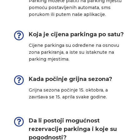
Parking možete platiti na parking mjestu
pomoću postavljenih automata, sms
porukom ili putem naše aplikacije.

Koja je cijena parkinga po satu?
Cijene parkinga su određene na osnovu
zona parkiranja, a iste su istaknute na
parking mjestima.

Kada počinje grijna sezona?
Grijna sezona počinje 15. oktobra, a
završava se 15. aprila svake godine.

Da li postoji mogućnost
rezervacije parkinga i koje su
pogodnosti?