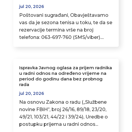
jul 20, 2026
Poštovani sugrađani, Obavještavamo
vas da je sezona tenisa u toku, te da se
rezervacije termina vrše na broj
telefona: 063-697-760 (SMS/viber)....
Ispravka Javnog oglasa za prijem radnika
u radni odnos na određeno vrijeme na
period do godinu dana bez probnog
rada
jul 20, 2026
Na osnovu Zakona o radu (,,Službene
novine FBiH’’, broj 26/16, 89/18, 23/20,
49/21, 103/21, 44/22 i 39/24), Uredbe o
postupku prijema u radni odnos...