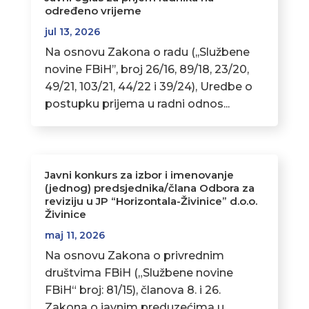
određeno vrijeme
jul 13, 2026
Na osnovu Zakona o radu (,,Službene
novine FBiH’’, broj 26/16, 89/18, 23/20,
49/21, 103/21, 44/22 i 39/24), Uredbe o
postupku prijema u radni odnos...
Javni konkurs za izbor i imenovanje
(jednog) predsjednika/člana Odbora za
reviziju u JP “Horizontala-Živinice” d.o.o.
Živinice
maj 11, 2026
Na osnovu Zakona o privrednim
društvima FBiH („Službene novine
FBiH“ broj: 81/15), članova 8. i 26.
Zakona o javnim preduzećima u