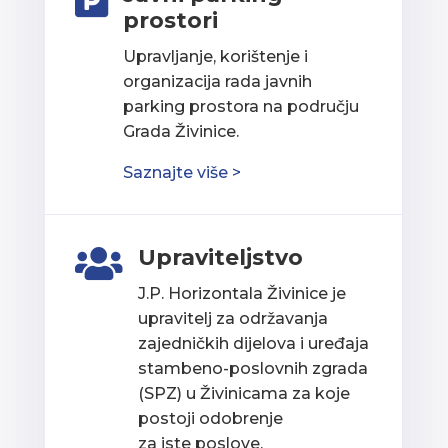

prostori
Upravljanje, korištenje i
organizacija rada javnih
parking prostora na području
Grada Živinice.
Saznajte više >
Upraviteljstvo

J.P. Horizontala Živinice je
upravitelj za održavanja
zajedničkih dijelova i uređaja
stambeno-poslovnih zgrada
(SPZ) u Živinicama za koje
postoji odobrenje
za iste poslove.