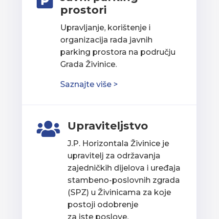

prostori
Upravljanje, korištenje i
organizacija rada javnih
parking prostora na području
Grada Živinice.
Saznajte više >
Upraviteljstvo

J.P. Horizontala Živinice je
upravitelj za održavanja
zajedničkih dijelova i uređaja
stambeno-poslovnih zgrada
(SPZ) u Živinicama za koje
postoji odobrenje
za iste poslove.