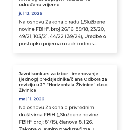
određeno vrijeme
jul 13, 2026
Na osnovu Zakona o radu (,,Službene
novine FBiH’’, broj 26/16, 89/18, 23/20,
49/21, 103/21, 44/22 i 39/24), Uredbe o
postupku prijema u radni odnos...
Javni konkurs za izbor i imenovanje
(jednog) predsjednika/člana Odbora za
reviziju u JP “Horizontala-Živinice” d.o.o.
Živinice
maj 11, 2026
Na osnovu Zakona o privrednim
društvima FBiH („Službene novine
FBiH“ broj: 81/15), članova 8. i 26.
Zakona o javnim preduzećima u