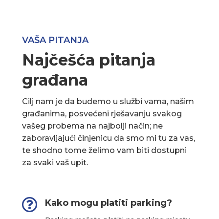
VAŠA PITANJA
Najčešća pitanja
građana
Cilj nam je da budemo u službi vama, našim
građanima, posvećeni rješavanju svakog
vašeg probema na najbolji način; ne
zaboravljajući činjenicu da smo mi tu za vas,
te shodno tome želimo vam biti dostupni
za svaki vaš upit.

Kako mogu platiti parking?