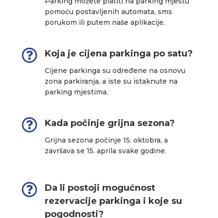
Parking možete platiti na parking mjestu
pomoću postavljenih automata, sms
porukom ili putem naše aplikacije.

Koja je cijena parkinga po satu?
Cijene parkinga su određene na osnovu
zona parkiranja, a iste su istaknute na
parking mjestima.

Kada počinje grijna sezona?
Grijna sezona počinje 15. oktobra, a
završava se 15. aprila svake godine.

Da li postoji mogućnost
rezervacije parkinga i koje su
pogodnosti?