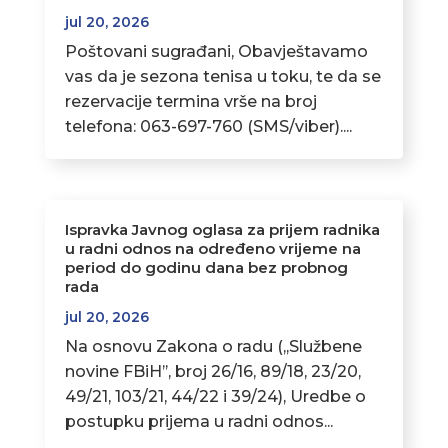
jul 20, 2026
Poštovani sugrađani, Obavještavamo
vas da je sezona tenisa u toku, te da se
rezervacije termina vrše na broj
telefona: 063-697-760 (SMS/viber)....
Ispravka Javnog oglasa za prijem radnika
u radni odnos na određeno vrijeme na
period do godinu dana bez probnog
rada
jul 20, 2026
Na osnovu Zakona o radu (,,Službene
novine FBiH’’, broj 26/16, 89/18, 23/20,
49/21, 103/21, 44/22 i 39/24), Uredbe o
postupku prijema u radni odnos...