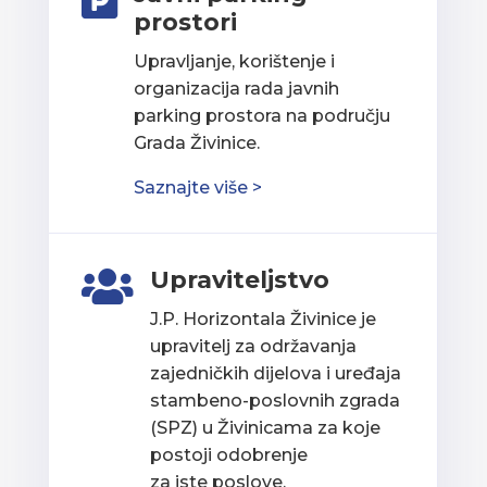

prostori
Upravljanje, korištenje i
organizacija rada javnih
parking prostora na području
Grada Živinice.
Saznajte više >
Upraviteljstvo

J.P. Horizontala Živinice je
upravitelj za održavanja
zajedničkih dijelova i uređaja
stambeno-poslovnih zgrada
(SPZ) u Živinicama za koje
postoji odobrenje
za iste poslove.