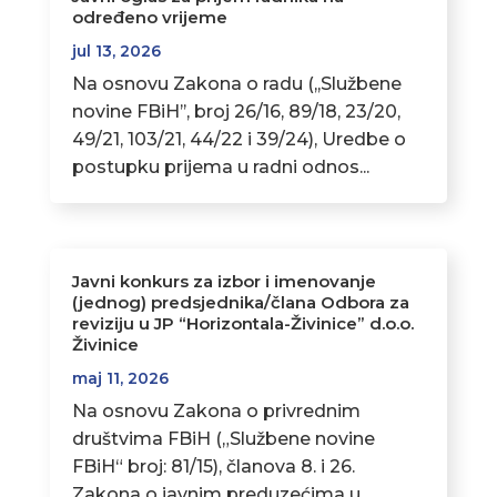
određeno vrijeme
jul 13, 2026
Na osnovu Zakona o radu (,,Službene
novine FBiH’’, broj 26/16, 89/18, 23/20,
49/21, 103/21, 44/22 i 39/24), Uredbe o
postupku prijema u radni odnos...
Javni konkurs za izbor i imenovanje
(jednog) predsjednika/člana Odbora za
reviziju u JP “Horizontala-Živinice” d.o.o.
Živinice
maj 11, 2026
Na osnovu Zakona o privrednim
društvima FBiH („Službene novine
FBiH“ broj: 81/15), članova 8. i 26.
Zakona o javnim preduzećima u