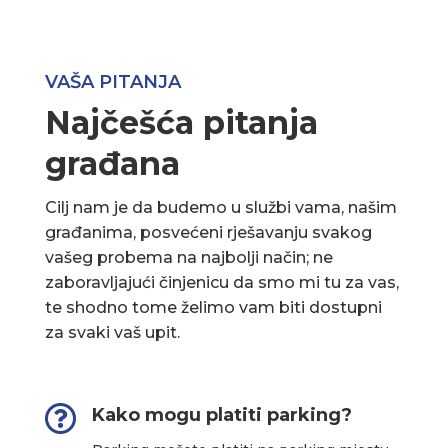
VAŠA PITANJA
Najčešća pitanja
građana
Cilj nam je da budemo u službi vama, našim
građanima, posvećeni rješavanju svakog
vašeg probema na najbolji način; ne
zaboravljajući činjenicu da smo mi tu za vas,
te shodno tome želimo vam biti dostupni
za svaki vaš upit.

Kako mogu platiti parking?