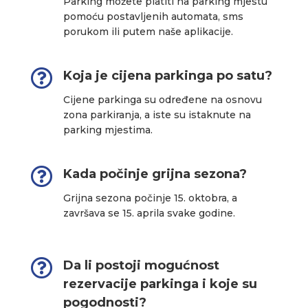
Parking možete platiti na parking mjestu
pomoću postavljenih automata, sms
porukom ili putem naše aplikacije.

Koja je cijena parkinga po satu?
Cijene parkinga su određene na osnovu
zona parkiranja, a iste su istaknute na
parking mjestima.

Kada počinje grijna sezona?
Grijna sezona počinje 15. oktobra, a
završava se 15. aprila svake godine.

Da li postoji mogućnost
rezervacije parkinga i koje su
pogodnosti?