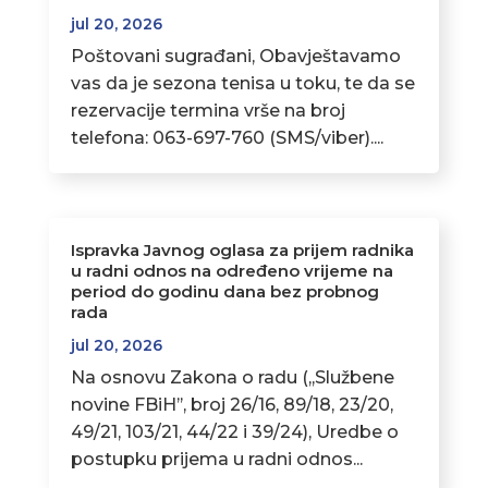
jul 20, 2026
Poštovani sugrađani, Obavještavamo
vas da je sezona tenisa u toku, te da se
rezervacije termina vrše na broj
telefona: 063-697-760 (SMS/viber)....
Ispravka Javnog oglasa za prijem radnika
u radni odnos na određeno vrijeme na
period do godinu dana bez probnog
rada
jul 20, 2026
Na osnovu Zakona o radu (,,Službene
novine FBiH’’, broj 26/16, 89/18, 23/20,
49/21, 103/21, 44/22 i 39/24), Uredbe o
postupku prijema u radni odnos...