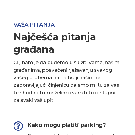
VAŠA PITANJA
Najčešća pitanja
građana
Cilj nam je da budemo u službi vama, našim
građanima, posvećeni rješavanju svakog
vašeg probema na najbolji način; ne
zaboravljajući činjenicu da smo mi tu za vas,
te shodno tome želimo vam biti dostupni
za svaki vaš upit.

Kako mogu platiti parking?