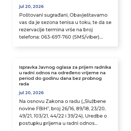
jul 20, 2026
Poštovani sugrađani, Obavještavamo
vas da je sezona tenisa u toku, te da se
rezervacije termina vrše na broj
telefona: 063-697-760 (SMS/viber)....
Ispravka Javnog oglasa za prijem radnika
u radni odnos na određeno vrijeme na
period do godinu dana bez probnog
rada
jul 20, 2026
Na osnovu Zakona o radu (,,Službene
novine FBiH’’, broj 26/16, 89/18, 23/20,
49/21, 103/21, 44/22 i 39/24), Uredbe o
postupku prijema u radni odnos...