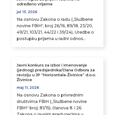
određeno vrijeme
jul 13, 2026
Na osnovu Zakona o radu (,,Službene
novine FBiH’’, broj 26/16, 89/18, 23/20,
49/21, 103/21, 44/22 i 39/24), Uredbe o
postupku prijema u radni odnos...
Javni konkurs za izbor i imenovanje
(jednog) predsjednika/člana Odbora za
reviziju u JP “Horizontala-Živinice” d.o.o.
Živinice
maj 11, 2026
Na osnovu Zakona o privrednim
društvima FBiH („Službene novine
FBiH“ broj: 81/15), članova 8. i 26.
Zakona o javnim preduzećima u