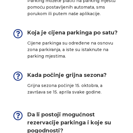
Parking možete platiti na parking mjestu
pomoću postavljenih automata, sms
porukom ili putem naše aplikacije.

Koja je cijena parkinga po satu?
Cijene parkinga su određene na osnovu
zona parkiranja, a iste su istaknute na
parking mjestima.

Kada počinje grijna sezona?
Grijna sezona počinje 15. oktobra, a
završava se 15. aprila svake godine.

Da li postoji mogućnost
rezervacije parkinga i koje su
pogodnosti?