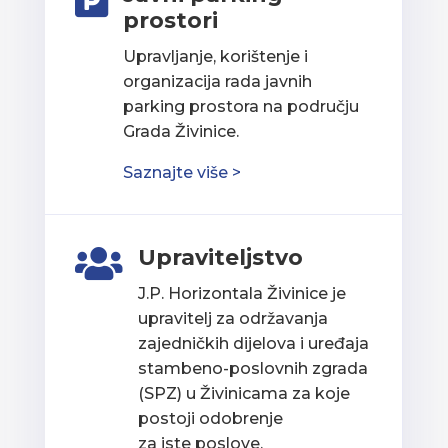

prostori
Upravljanje, korištenje i
organizacija rada javnih
parking prostora na području
Grada Živinice.
Saznajte više >
Upraviteljstvo

J.P. Horizontala Živinice je
upravitelj za održavanja
zajedničkih dijelova i uređaja
stambeno-poslovnih zgrada
(SPZ) u Živinicama za koje
postoji odobrenje
za iste poslove.