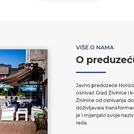
VIŠE O NAMA
O preduzeć
Javno preduzeće Horizont
osnivač Grad Živinice i 
Živinice od osnivanja do
doživljavala transforma
je i mijenjalo svoje nazi
rada.