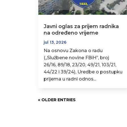
Javni oglas za prijem radnika
na određeno vrijeme
jul 13, 2026
Na osnovu Zakona o radu
(,,Službene novine FBiH’’, broj
26/16, 89/18, 23/20, 49/21, 103/21,
44/22 i 39/24), Uredbe o postupku
prijema u radni odnos...
« OLDER ENTRIES