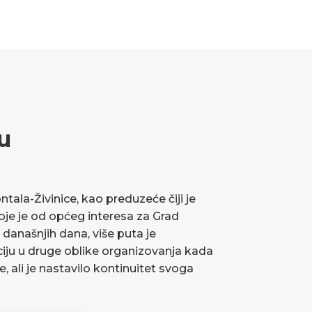
u
ala-Živinice, kao preduzeće čiji je
koje je od općeg interesa za Grad
 današnjih dana, više puta je
ciju u druge oblike organizovanja kada
ve, ali je nastavilo kontinuitet svoga