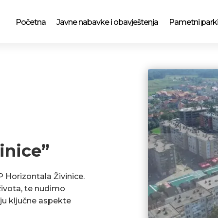
Početna
Javne nabavke i obavještenja
Pametni park
inice”
P Horizontala Živinice.
ivota, te nudimo
ju ključne aspekte