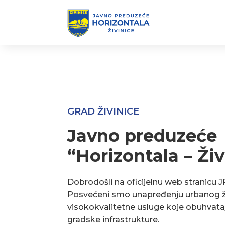
GRAD ŽIVINICE
Javno preduzeće
“Horizontala – Živ
Dobrodošli na oficijelnu web stranicu J
Posvećeni smo unapređenju urbanog ž
visokokvalitetne usluge koje obuhvata
gradske infrastrukture.