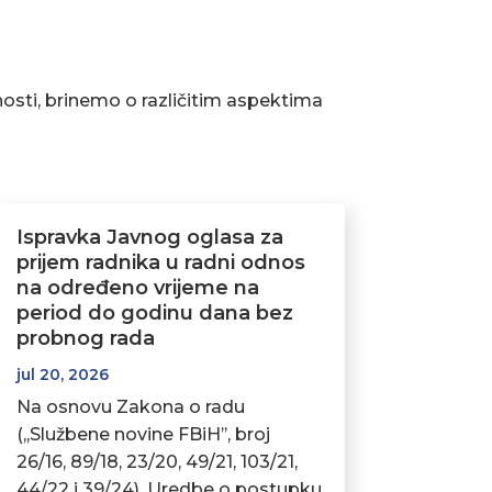
osti, brinemo o različitim aspektima
Ispravka Javnog oglasa za
prijem radnika u radni odnos
na određeno vrijeme na
period do godinu dana bez
probnog rada
jul 20, 2026
Na osnovu Zakona o radu
(,,Službene novine FBiH’’, broj
26/16, 89/18, 23/20, 49/21, 103/21,
44/22 i 39/24), Uredbe o postupku