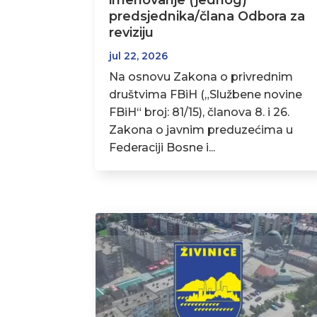
imenovanje (jednog)
predsjednika/člana Odbora za
reviziju
jul 22, 2026
Na osnovu Zakona o privrednim
društvima FBiH („Službene novine
FBiH“ broj: 81/15), članova 8. i 26.
Zakona o javnim preduzećima u
Federaciji Bosne i...