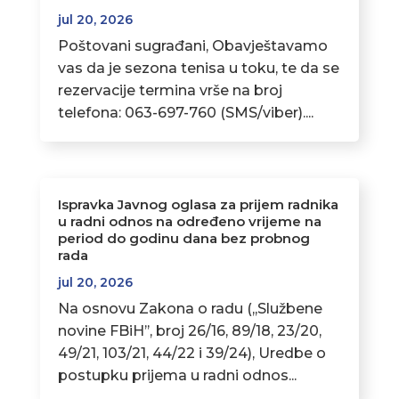
jul 20, 2026
Poštovani sugrađani, Obavještavamo
vas da je sezona tenisa u toku, te da se
rezervacije termina vrše na broj
telefona: 063-697-760 (SMS/viber)....
Ispravka Javnog oglasa za prijem radnika
u radni odnos na određeno vrijeme na
period do godinu dana bez probnog
rada
jul 20, 2026
Na osnovu Zakona o radu (,,Službene
novine FBiH’’, broj 26/16, 89/18, 23/20,
49/21, 103/21, 44/22 i 39/24), Uredbe o
postupku prijema u radni odnos...