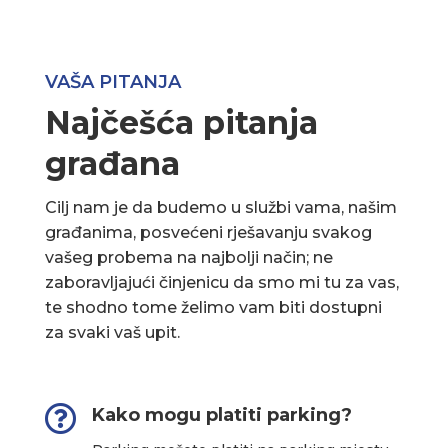
VAŠA PITANJA
Najčešća pitanja
građana
Cilj nam je da budemo u službi vama, našim
građanima, posvećeni rješavanju svakog
vašeg probema na najbolji način; ne
zaboravljajući činjenicu da smo mi tu za vas,
te shodno tome želimo vam biti dostupni
za svaki vaš upit.

Kako mogu platiti parking?