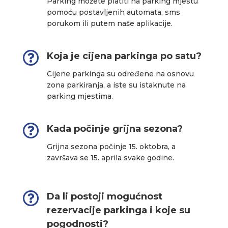
Parking možete platiti na parking mjestu
pomoću postavljenih automata, sms
porukom ili putem naše aplikacije.

Koja je cijena parkinga po satu?
Cijene parkinga su određene na osnovu
zona parkiranja, a iste su istaknute na
parking mjestima.

Kada počinje grijna sezona?
Grijna sezona počinje 15. oktobra, a
završava se 15. aprila svake godine.

Da li postoji mogućnost
rezervacije parkinga i koje su
pogodnosti?