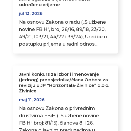
određeno vrijeme
jul 13, 2026
Na osnovu Zakona o radu (,,Službene
novine FBiH’’, broj 26/16, 89/18, 23/20,
49/21, 103/21, 44/22 i 39/24), Uredbe o
postupku prijema u radni odnos...
Javni konkurs za izbor i imenovanje
(jednog) predsjednika/člana Odbora za
reviziju u JP “Horizontala-Živinice” d.o.o.
Živinice
maj 11, 2026
Na osnovu Zakona o privrednim
društvima FBiH („Službene novine
FBiH“ broj: 81/15), članova 8. i 26.
Zakona o javnim preduzećima u