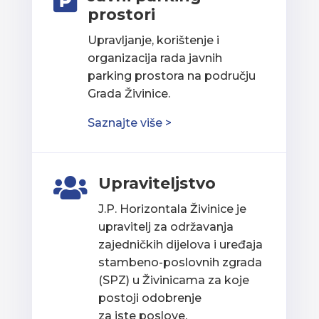

prostori
Upravljanje, korištenje i
organizacija rada javnih
parking prostora na području
Grada Živinice.
Saznajte više >
Upraviteljstvo

J.P. Horizontala Živinice je
upravitelj za održavanja
zajedničkih dijelova i uređaja
stambeno-poslovnih zgrada
(SPZ) u Živinicama za koje
postoji odobrenje
za iste poslove.