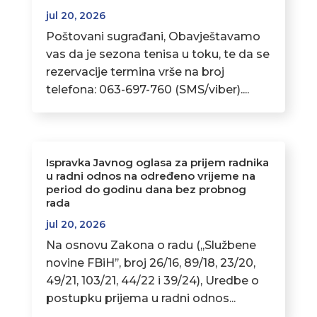
jul 20, 2026
Poštovani sugrađani, Obavještavamo
vas da je sezona tenisa u toku, te da se
rezervacije termina vrše na broj
telefona: 063-697-760 (SMS/viber)....
Ispravka Javnog oglasa za prijem radnika
u radni odnos na određeno vrijeme na
period do godinu dana bez probnog
rada
jul 20, 2026
Na osnovu Zakona o radu (,,Službene
novine FBiH’’, broj 26/16, 89/18, 23/20,
49/21, 103/21, 44/22 i 39/24), Uredbe o
postupku prijema u radni odnos...