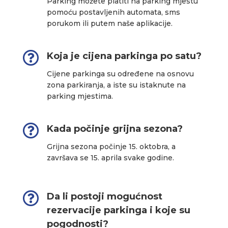
Parking možete platiti na parking mjestu
pomoću postavljenih automata, sms
porukom ili putem naše aplikacije.

Koja je cijena parkinga po satu?
Cijene parkinga su određene na osnovu
zona parkiranja, a iste su istaknute na
parking mjestima.

Kada počinje grijna sezona?
Grijna sezona počinje 15. oktobra, a
završava se 15. aprila svake godine.

Da li postoji mogućnost
rezervacije parkinga i koje su
pogodnosti?