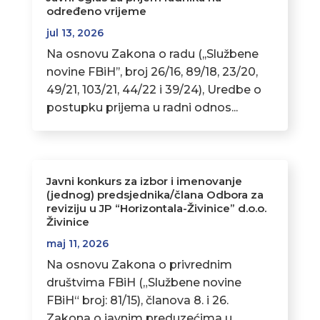
određeno vrijeme
jul 13, 2026
Na osnovu Zakona o radu (,,Službene
novine FBiH’’, broj 26/16, 89/18, 23/20,
49/21, 103/21, 44/22 i 39/24), Uredbe o
postupku prijema u radni odnos...
Javni konkurs za izbor i imenovanje
(jednog) predsjednika/člana Odbora za
reviziju u JP “Horizontala-Živinice” d.o.o.
Živinice
maj 11, 2026
Na osnovu Zakona o privrednim
društvima FBiH („Službene novine
FBiH“ broj: 81/15), članova 8. i 26.
Zakona o javnim preduzećima u