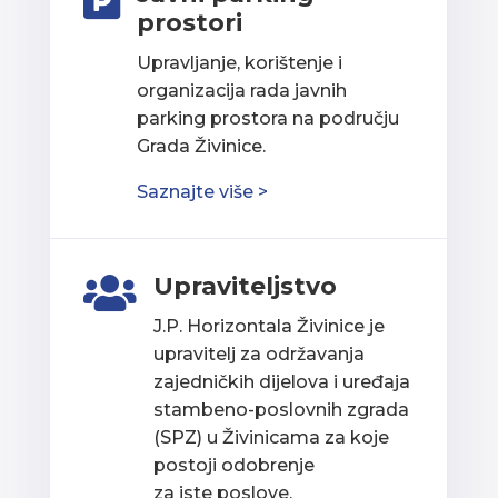

prostori
Upravljanje, korištenje i
organizacija rada javnih
parking prostora na području
Grada Živinice.
Saznajte više >
Upraviteljstvo

J.P. Horizontala Živinice je
upravitelj za održavanja
zajedničkih dijelova i uređaja
stambeno-poslovnih zgrada
(SPZ) u Živinicama za koje
postoji odobrenje
za iste poslove.