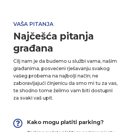
VAŠA PITANJA
Najčešća pitanja
građana
Cilj nam je da budemo u službi vama, našim
građanima, posvećeni rješavanju svakog
vašeg probema na najbolji način; ne
zaboravljajući činjenicu da smo mi tu za vas,
te shodno tome želimo vam biti dostupni
za svaki vaš upit.

Kako mogu platiti parking?