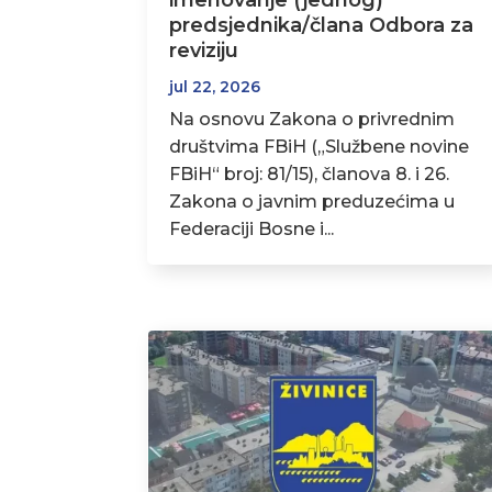
imenovanje (jednog)
predsjednika/člana Odbora za
reviziju
jul 22, 2026
Na osnovu Zakona o privrednim
društvima FBiH („Službene novine
FBiH“ broj: 81/15), članova 8. i 26.
Zakona o javnim preduzećima u
Federaciji Bosne i...