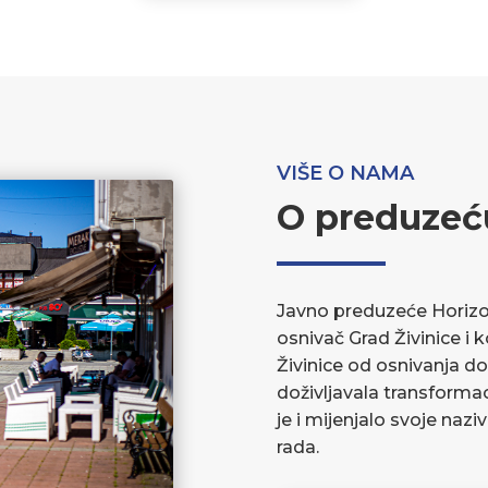
VIŠE O NAMA
O preduzeć
Javno preduzeće Horizont
osnivač Grad Živinice i 
Živinice od osnivanja do
doživljavala transforma
je i mijenjalo svoje nazi
rada.