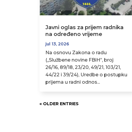
Javni oglas za prijem radnika
na određeno vrijeme
jul 13, 2026
Na osnovu Zakona o radu
(,,Službene novine FBiH’’, broj
26/16, 89/18, 23/20, 49/21, 103/21,
44/22 i 39/24), Uredbe o postupku
prijema u radni odnos...
« OLDER ENTRIES