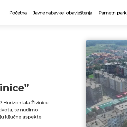
Početna
Javne nabavke i obavještenja
Pametni park
inice”
P Horizontala Živinice.
ivota, te nudimo
ju ključne aspekte