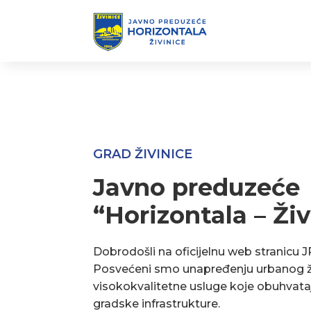
GRAD ŽIVINICE
Javno preduzeće
“Horizontala – Živ
Dobrodošli na oficijelnu web stranicu J
Posvećeni smo unapređenju urbanog ž
visokokvalitetne usluge koje obuhvata
gradske infrastrukture.