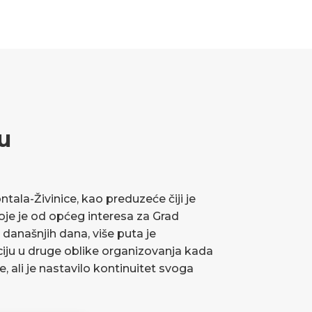
u
ala-Živinice, kao preduzeće čiji je
koje je od općeg interesa za Grad
 današnjih dana, više puta je
ciju u druge oblike organizovanja kada
ve, ali je nastavilo kontinuitet svoga