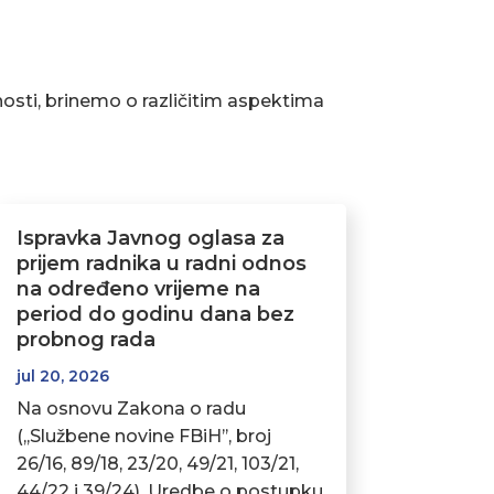
osti, brinemo o različitim aspektima
Ispravka Javnog oglasa za
prijem radnika u radni odnos
na određeno vrijeme na
period do godinu dana bez
probnog rada
jul 20, 2026
Na osnovu Zakona o radu
(,,Službene novine FBiH’’, broj
26/16, 89/18, 23/20, 49/21, 103/21,
44/22 i 39/24), Uredbe o postupku