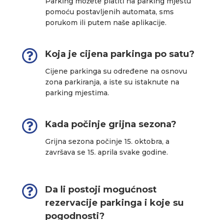
Parking možete platiti na parking mjestu
pomoću postavljenih automata, sms
porukom ili putem naše aplikacije.

Koja je cijena parkinga po satu?
Cijene parkinga su određene na osnovu
zona parkiranja, a iste su istaknute na
parking mjestima.

Kada počinje grijna sezona?
Grijna sezona počinje 15. oktobra, a
završava se 15. aprila svake godine.

Da li postoji mogućnost
rezervacije parkinga i koje su
pogodnosti?