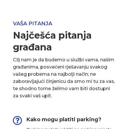
VAŠA PITANJA
Najčešća pitanja
građana
Cilj nam je da budemo u službi vama, našim
građanima, posvećeni rješavanju svakog
vašeg probema na najbolji način; ne
zaboravljajući činjenicu da smo mi tu za vas,
te shodno tome želimo vam biti dostupni
za svaki vaš upit.

Kako mogu platiti parking?