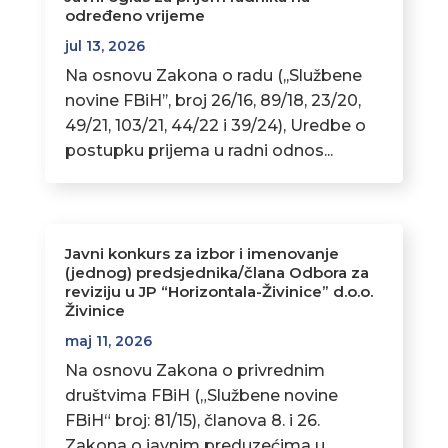
određeno vrijeme
jul 13, 2026
Na osnovu Zakona o radu (,,Službene
novine FBiH’’, broj 26/16, 89/18, 23/20,
49/21, 103/21, 44/22 i 39/24), Uredbe o
postupku prijema u radni odnos...
Javni konkurs za izbor i imenovanje
(jednog) predsjednika/člana Odbora za
reviziju u JP “Horizontala-Živinice” d.o.o.
Živinice
maj 11, 2026
Na osnovu Zakona o privrednim
društvima FBiH („Službene novine
FBiH“ broj: 81/15), članova 8. i 26.
Zakona o javnim preduzećima u