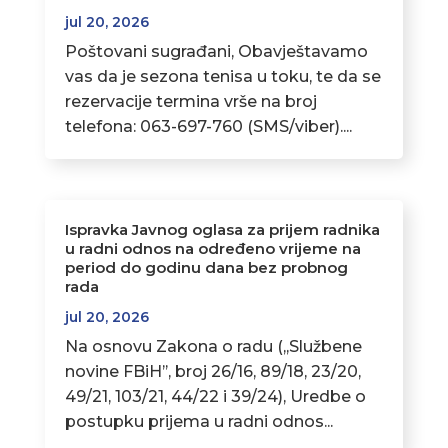
jul 20, 2026
Poštovani sugrađani, Obavještavamo
vas da je sezona tenisa u toku, te da se
rezervacije termina vrše na broj
telefona: 063-697-760 (SMS/viber)....
Ispravka Javnog oglasa za prijem radnika
u radni odnos na određeno vrijeme na
period do godinu dana bez probnog
rada
jul 20, 2026
Na osnovu Zakona o radu (,,Službene
novine FBiH’’, broj 26/16, 89/18, 23/20,
49/21, 103/21, 44/22 i 39/24), Uredbe o
postupku prijema u radni odnos...