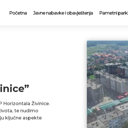
Početna
Javne nabavke i obavještenja
Pametni park
inice”
P Horizontala Živinice.
ivota, te nudimo
ju ključne aspekte