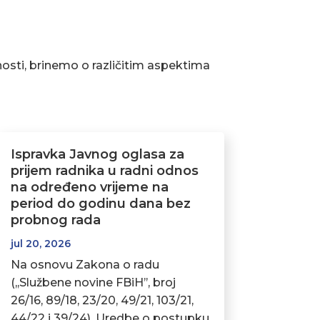
osti, brinemo o različitim aspektima
Ispravka Javnog oglasa za
prijem radnika u radni odnos
na određeno vrijeme na
period do godinu dana bez
probnog rada
jul 20, 2026
Na osnovu Zakona o radu
(,,Službene novine FBiH’’, broj
26/16, 89/18, 23/20, 49/21, 103/21,
44/22 i 39/24), Uredbe o postupku