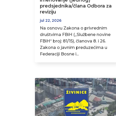
imenovanje (jednog)
predsjednika/člana Odbora za
reviziju
jul 22, 2026
Na osnovu Zakona o privrednim
društvima FBiH („Službene novine
FBiH“ broj: 81/15), članova 8. i 26.
Zakona o javnim preduzećima u
Federaciji Bosne i...