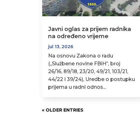
Javni oglas za prijem radnika
na određeno vrijeme
jul 13, 2026
Na osnovu Zakona o radu
(,,Službene novine FBiH’’, broj
26/16, 89/18, 23/20, 49/21, 103/21,
44/22 i 39/24), Uredbe o postupku
prijema u radni odnos...
« OLDER ENTRIES