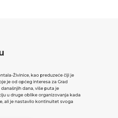
u
ala-Živinice, kao preduzeće čiji je
koje je od općeg interesa za Grad
 današnjih dana, više puta je
ciju u druge oblike organizovanja kada
ve, ali je nastavilo kontinuitet svoga