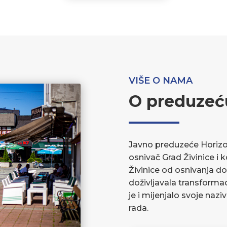
VIŠE O NAMA
O preduzeć
Javno preduzeće Horizont
osnivač Grad Živinice i 
Živinice od osnivanja do
doživljavala transforma
je i mijenjalo svoje nazi
rada.