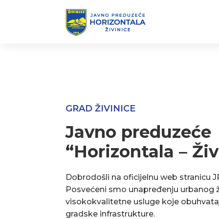
GRAD ŽIVINICE
Javno preduzeće
“Horizontala – Živ
Dobrodošli na oficijelnu web stranicu J
Posvećeni smo unapređenju urbanog ž
visokokvalitetne usluge koje obuhvata
gradske infrastrukture.