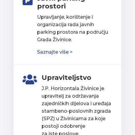

prostori
Upravljanje, korištenje i
organizacija rada javnih
parking prostora na području
Grada Živinice.
Saznajte više >
Upraviteljstvo

J.P. Horizontala Živinice je
upravitelj za održavanja
zajedničkih dijelova i uređaja
stambeno-poslovnih zgrada
(SPZ) u Živinicama za koje
postoji odobrenje
za iste poslove.