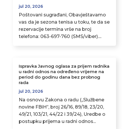
jul 20, 2026
Poštovani sugrađani, Obavještavamo
vas da je sezona tenisa u toku, te da se
rezervacije termina vrše na broj
telefona: 063-697-760 (SMS/viber)....
Ispravka Javnog oglasa za prijem radnika
u radni odnos na određeno vrijeme na
period do godinu dana bez probnog
rada
jul 20, 2026
Na osnovu Zakona o radu (,,Službene
novine FBiH’’, broj 26/16, 89/18, 23/20,
49/21, 103/21, 44/22 i 39/24), Uredbe o
postupku prijema u radni odnos...