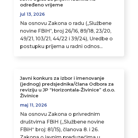
određeno vrijeme
jul 13, 2026
Na osnovu Zakona o radu (,,Službene
novine FBiH’’, broj 26/16, 89/18, 23/20,
49/21, 103/21, 44/22 i 39/24), Uredbe o
postupku prijema u radni odnos...
Javni konkurs za izbor i imenovanje
(jednog) predsjednika/člana Odbora za
reviziju u JP “Horizontala-Živinice” d.o.o.
Živinice
maj 11, 2026
Na osnovu Zakona o privrednim
društvima FBiH („Službene novine
FBiH“ broj: 81/15), članova 8. i 26.
Zakona o javnim preduzećima u