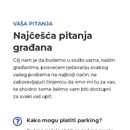
VAŠA PITANJA
Najčešća pitanja
građana
Cilj nam je da budemo u službi vama, našim
građanima, posvećeni rješavanju svakog
vašeg probema na najbolji način; ne
zaboravljajući činjenicu da smo mi tu za vas,
te shodno tome želimo vam biti dostupni
za svaki vaš upit.

Kako mogu platiti parking?