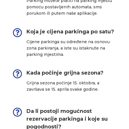
Parking možete platiti na parking mjestu
pomoću postavljenih automata, sms
porukom ili putem naše aplikacije.

Koja je cijena parkinga po satu?
Cijene parkinga su određene na osnovu
zona parkiranja, a iste su istaknute na
parking mjestima.

Kada počinje grijna sezona?
Grijna sezona počinje 15. oktobra, a
završava se 15. aprila svake godine.

Da li postoji mogućnost
rezervacije parkinga i koje su
pogodnosti?