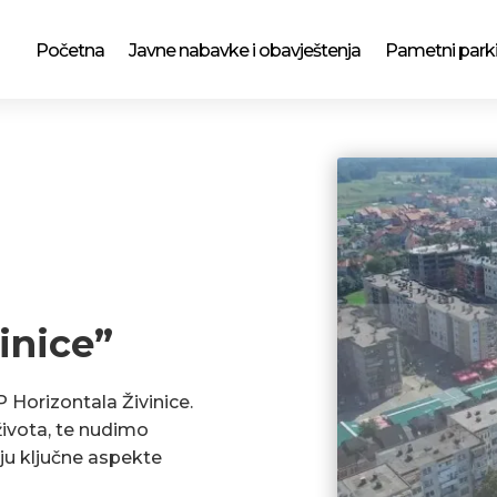
Početna
Javne nabavke i obavještenja
Pametni park
inice”
P Horizontala Živinice.
ivota, te nudimo
ju ključne aspekte