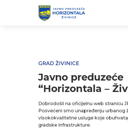
GRAD ŽIVINICE
Javno preduzeće
“Horizontala – Živ
Dobrodošli na oficijelnu web stranicu J
Posvećeni smo unapređenju urbanog ž
visokokvalitetne usluge koje obuhvata
gradske infrastrukture.