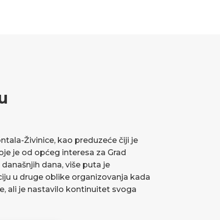
u
ala-Živinice, kao preduzeće čiji je
koje je od općeg interesa za Grad
 današnjih dana, više puta je
ciju u druge oblike organizovanja kada
ve, ali je nastavilo kontinuitet svoga