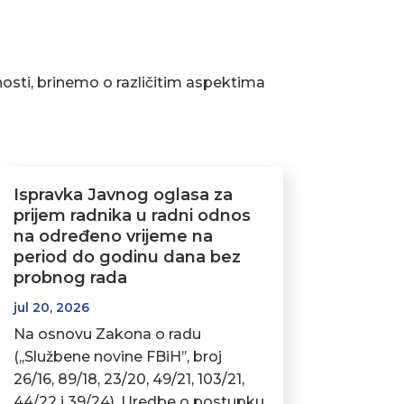
osti, brinemo o različitim aspektima
Ispravka Javnog oglasa za
prijem radnika u radni odnos
na određeno vrijeme na
period do godinu dana bez
probnog rada
jul 20, 2026
Na osnovu Zakona o radu
(,,Službene novine FBiH’’, broj
26/16, 89/18, 23/20, 49/21, 103/21,
44/22 i 39/24), Uredbe o postupku