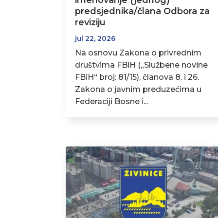
imenovanje (jednog)
predsjednika/člana Odbora za
reviziju
jul 22, 2026
Na osnovu Zakona o privrednim
društvima FBiH („Službene novine
FBiH“ broj: 81/15), članova 8. i 26.
Zakona o javnim preduzećima u
Federaciji Bosne i...