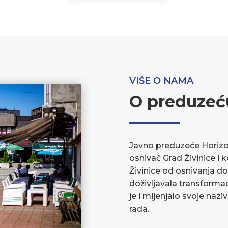
VIŠE O NAMA
O preduzeć
Javno preduzeće Horizont
osnivač Grad Živinice i 
Živinice od osnivanja do
doživljavala transforma
je i mijenjalo svoje nazi
rada.