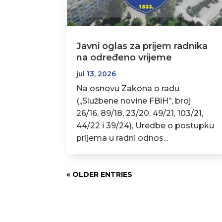
Javni oglas za prijem radnika
na određeno vrijeme
jul 13, 2026
Na osnovu Zakona o radu
(,,Službene novine FBiH’’, broj
26/16, 89/18, 23/20, 49/21, 103/21,
44/22 i 39/24), Uredbe o postupku
prijema u radni odnos...
« OLDER ENTRIES