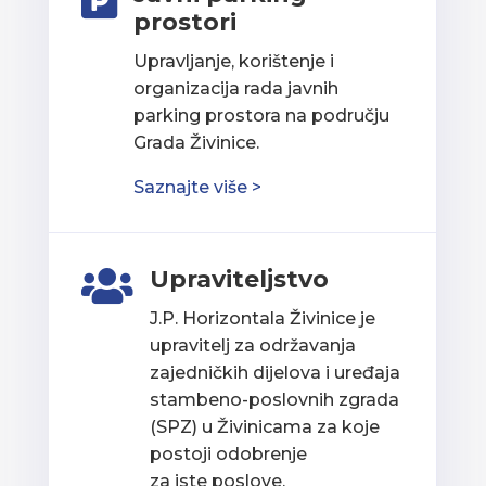

prostori
Upravljanje, korištenje i
organizacija rada javnih
parking prostora na području
Grada Živinice.
Saznajte više >
Upraviteljstvo

J.P. Horizontala Živinice je
upravitelj za održavanja
zajedničkih dijelova i uređaja
stambeno-poslovnih zgrada
(SPZ) u Živinicama za koje
postoji odobrenje
za iste poslove.