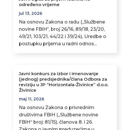
određeno vrijeme
jul 13, 2026
Na osnovu Zakona o radu (,,Službene
novine FBiH’’, broj 26/16, 89/18, 23/20,
49/21, 103/21, 44/22 i 39/24), Uredbe o
postupku prijema u radni odnos...
Javni konkurs za izbor i imenovanje
(jednog) predsjednika/člana Odbora za
reviziju u JP “Horizontala-Živinice” d.o.o.
Živinice
maj 11, 2026
Na osnovu Zakona o privrednim
društvima FBiH („Službene novine
FBiH“ broj: 81/15), članova 8. i 26.
Zakona o javnim preduzećima u