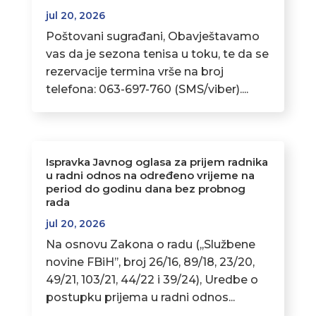
jul 20, 2026
Poštovani sugrađani, Obavještavamo
vas da je sezona tenisa u toku, te da se
rezervacije termina vrše na broj
telefona: 063-697-760 (SMS/viber)....
Ispravka Javnog oglasa za prijem radnika
u radni odnos na određeno vrijeme na
period do godinu dana bez probnog
rada
jul 20, 2026
Na osnovu Zakona o radu (,,Službene
novine FBiH’’, broj 26/16, 89/18, 23/20,
49/21, 103/21, 44/22 i 39/24), Uredbe o
postupku prijema u radni odnos...