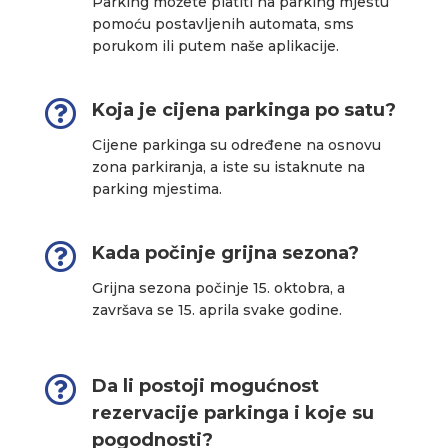
Parking možete platiti na parking mjestu
pomoću postavljenih automata, sms
porukom ili putem naše aplikacije.

Koja je cijena parkinga po satu?
Cijene parkinga su određene na osnovu
zona parkiranja, a iste su istaknute na
parking mjestima.

Kada počinje grijna sezona?
Grijna sezona počinje 15. oktobra, a
završava se 15. aprila svake godine.

Da li postoji mogućnost
rezervacije parkinga i koje su
pogodnosti?