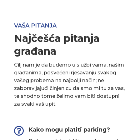
VAŠA PITANJA
Najčešća pitanja
građana
Cilj nam je da budemo u službi vama, našim
građanima, posvećeni rješavanju svakog
vašeg probema na najbolji način; ne
zaboravljajući činjenicu da smo mi tu za vas,
te shodno tome želimo vam biti dostupni
za svaki vaš upit.

Kako mogu platiti parking?