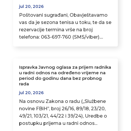
jul 20, 2026
Poštovani sugrađani, Obavještavamo
vas da je sezona tenisa u toku, te da se
rezervacije termina vrše na broj
telefona: 063-697-760 (SMS/viber)....
Ispravka Javnog oglasa za prijem radnika
u radni odnos na određeno vrijeme na
period do godinu dana bez probnog
rada
jul 20, 2026
Na osnovu Zakona o radu (,,Službene
novine FBiH’’, broj 26/16, 89/18, 23/20,
49/21, 103/21, 44/22 i 39/24), Uredbe o
postupku prijema u radni odnos...