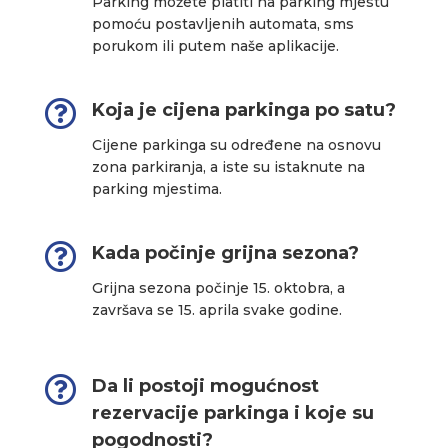
Parking možete platiti na parking mjestu
pomoću postavljenih automata, sms
porukom ili putem naše aplikacije.

Koja je cijena parkinga po satu?
Cijene parkinga su određene na osnovu
zona parkiranja, a iste su istaknute na
parking mjestima.

Kada počinje grijna sezona?
Grijna sezona počinje 15. oktobra, a
završava se 15. aprila svake godine.

Da li postoji mogućnost
rezervacije parkinga i koje su
pogodnosti?