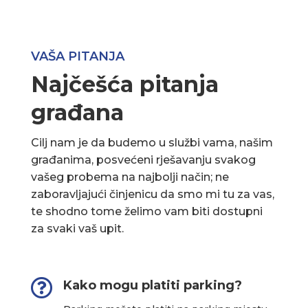
VAŠA PITANJA
Najčešća pitanja
građana
Cilj nam je da budemo u službi vama, našim
građanima, posvećeni rješavanju svakog
vašeg probema na najbolji način; ne
zaboravljajući činjenicu da smo mi tu za vas,
te shodno tome želimo vam biti dostupni
za svaki vaš upit.

Kako mogu platiti parking?