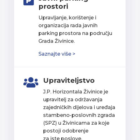

prostori
Upravljanje, korištenje i
organizacija rada javnih
parking prostora na području
Grada Živinice.
Saznajte više >
Upraviteljstvo

J.P. Horizontala Živinice je
upravitelj za održavanja
zajedničkih dijelova i uređaja
stambeno-poslovnih zgrada
(SPZ) u Živinicama za koje
postoji odobrenje
za iste poslove.