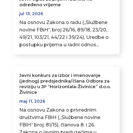
određeno vrijeme
jul 13, 2026
Na osnovu Zakona o radu (,,Službene
novine FBiH’’, broj 26/16, 89/18, 23/20,
49/21, 103/21, 44/22 i 39/24), Uredbe o
postupku prijema u radni odnos...
Javni konkurs za izbor i imenovanje
(jednog) predsjednika/člana Odbora za
reviziju u JP “Horizontala-Živinice” d.o.o.
Živinice
maj 11, 2026
Na osnovu Zakona o privrednim
društvima FBiH („Službene novine
FBiH“ broj: 81/15), članova 8. i 26.
Zakona o javnim preduzećima u