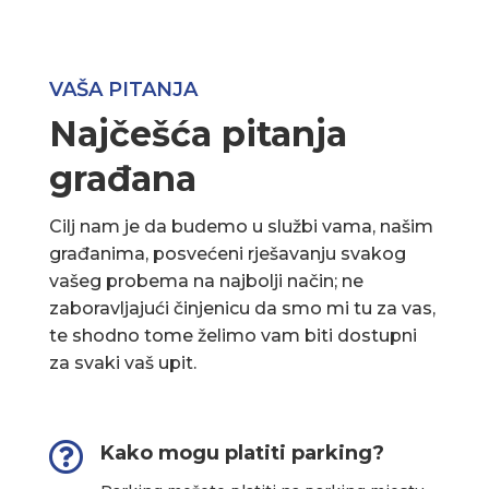
VAŠA PITANJA
Najčešća pitanja
građana
Cilj nam je da budemo u službi vama, našim
građanima, posvećeni rješavanju svakog
vašeg probema na najbolji način; ne
zaboravljajući činjenicu da smo mi tu za vas,
te shodno tome želimo vam biti dostupni
za svaki vaš upit.

Kako mogu platiti parking?