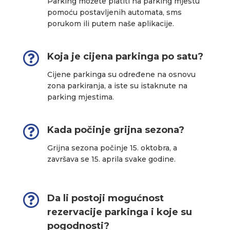
Parking možete platiti na parking mjestu
pomoću postavljenih automata, sms
porukom ili putem naše aplikacije.

Koja je cijena parkinga po satu?
Cijene parkinga su određene na osnovu
zona parkiranja, a iste su istaknute na
parking mjestima.

Kada počinje grijna sezona?
Grijna sezona počinje 15. oktobra, a
završava se 15. aprila svake godine.

Da li postoji mogućnost
rezervacije parkinga i koje su
pogodnosti?