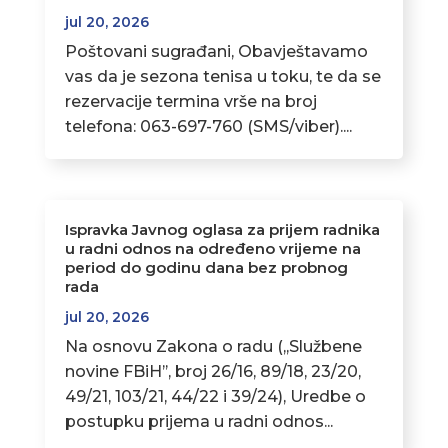
jul 20, 2026
Poštovani sugrađani, Obavještavamo
vas da je sezona tenisa u toku, te da se
rezervacije termina vrše na broj
telefona: 063-697-760 (SMS/viber)....
Ispravka Javnog oglasa za prijem radnika
u radni odnos na određeno vrijeme na
period do godinu dana bez probnog
rada
jul 20, 2026
Na osnovu Zakona o radu (,,Službene
novine FBiH’’, broj 26/16, 89/18, 23/20,
49/21, 103/21, 44/22 i 39/24), Uredbe o
postupku prijema u radni odnos...