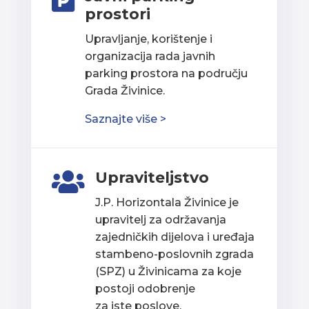

prostori
Upravljanje, korištenje i
organizacija rada javnih
parking prostora na području
Grada Živinice.
Saznajte više >
Upraviteljstvo

J.P. Horizontala Živinice je
upravitelj za održavanja
zajedničkih dijelova i uređaja
stambeno-poslovnih zgrada
(SPZ) u Živinicama za koje
postoji odobrenje
za iste poslove.