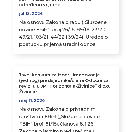
određeno vrijeme
jul 13, 2026
Na osnovu Zakona o radu (,,Službene
novine FBiH’’, broj 26/16, 89/18, 23/20,
49/21, 103/21, 44/22 i 39/24), Uredbe o
postupku prijema u radni odnos...
Javni konkurs za izbor i imenovanje
(jednog) predsjednika/člana Odbora za
reviziju u JP “Horizontala-Živinice” d.o.o.
Živinice
maj 11, 2026
Na osnovu Zakona o privrednim
društvima FBiH („Službene novine
FBiH“ broj: 81/15), članova 8. i 26.
Zakona o javnim preduzećima u