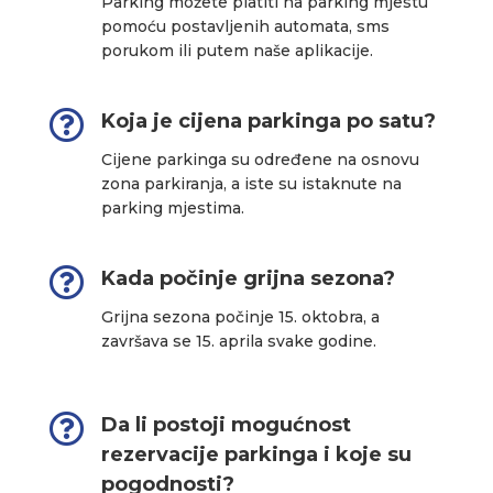
Parking možete platiti na parking mjestu
pomoću postavljenih automata, sms
porukom ili putem naše aplikacije.

Koja je cijena parkinga po satu?
Cijene parkinga su određene na osnovu
zona parkiranja, a iste su istaknute na
parking mjestima.

Kada počinje grijna sezona?
Grijna sezona počinje 15. oktobra, a
završava se 15. aprila svake godine.

Da li postoji mogućnost
rezervacije parkinga i koje su
pogodnosti?