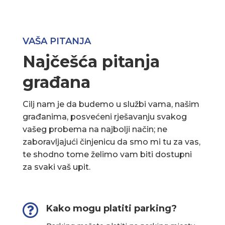
VAŠA PITANJA
Najčešća pitanja
građana
Cilj nam je da budemo u službi vama, našim
građanima, posvećeni rješavanju svakog
vašeg probema na najbolji način; ne
zaboravljajući činjenicu da smo mi tu za vas,
te shodno tome želimo vam biti dostupni
za svaki vaš upit.

Kako mogu platiti parking?