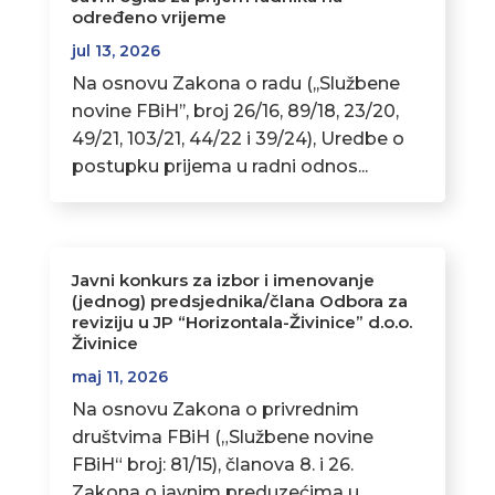
određeno vrijeme
jul 13, 2026
Na osnovu Zakona o radu (,,Službene
novine FBiH’’, broj 26/16, 89/18, 23/20,
49/21, 103/21, 44/22 i 39/24), Uredbe o
postupku prijema u radni odnos...
Javni konkurs za izbor i imenovanje
(jednog) predsjednika/člana Odbora za
reviziju u JP “Horizontala-Živinice” d.o.o.
Živinice
maj 11, 2026
Na osnovu Zakona o privrednim
društvima FBiH („Službene novine
FBiH“ broj: 81/15), članova 8. i 26.
Zakona o javnim preduzećima u