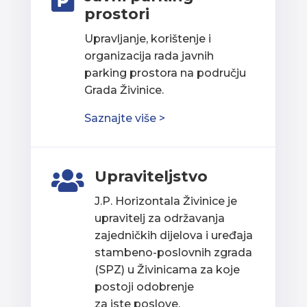

prostori
Upravljanje, korištenje i
organizacija rada javnih
parking prostora na području
Grada Živinice.
Saznajte više >
Upraviteljstvo

J.P. Horizontala Živinice je
upravitelj za održavanja
zajedničkih dijelova i uređaja
stambeno-poslovnih zgrada
(SPZ) u Živinicama za koje
postoji odobrenje
za iste poslove.