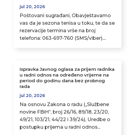
jul 20, 2026
Poštovani sugrađani, Obavještavamo
vas da je sezona tenisa u toku, te da se
rezervacije termina vrše na broj
telefona: 063-697-760 (SMS/viber)....
Ispravka Javnog oglasa za prijem radnika
u radni odnos na određeno vrijeme na
period do godinu dana bez probnog
rada
jul 20, 2026
Na osnovu Zakona o radu (,,Službene
novine FBiH’’, broj 26/16, 89/18, 23/20,
49/21, 103/21, 44/22 i 39/24), Uredbe o
postupku prijema u radni odnos...