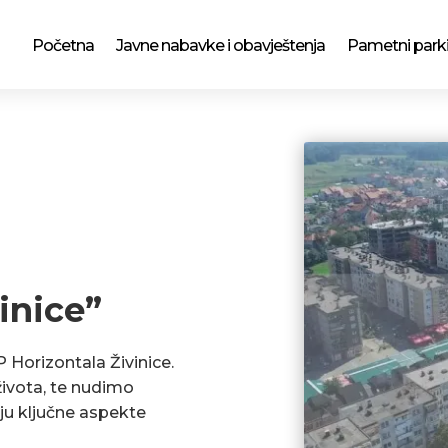
Početna
Javne nabavke i obavještenja
Pametni park
inice”
P Horizontala Živinice.
ivota, te nudimo
ju ključne aspekte