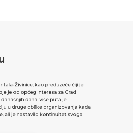
u
ala-Živinice, kao preduzeće čiji je
koje je od općeg interesa za Grad
 današnjih dana, više puta je
ciju u druge oblike organizovanja kada
ve, ali je nastavilo kontinuitet svoga