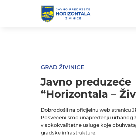
GRAD ŽIVINICE
Javno preduzeće
“Horizontala – Živ
Dobrodošli na oficijelnu web stranicu J
Posvećeni smo unapređenju urbanog ž
visokokvalitetne usluge koje obuhvata
gradske infrastrukture.