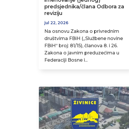
imenovanje (jednog)
predsjednika/člana Odbora za
reviziju
jul 22, 2026
Na osnovu Zakona o privrednim
društvima FBiH („Službene novine
FBiH“ broj: 81/15), članova 8. i 26.
Zakona o javnim preduzećima u
Federaciji Bosne i...