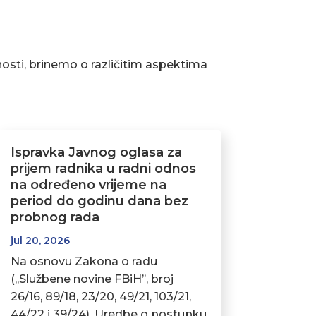
osti, brinemo o različitim aspektima
Ispravka Javnog oglasa za
prijem radnika u radni odnos
na određeno vrijeme na
period do godinu dana bez
probnog rada
jul 20, 2026
Na osnovu Zakona o radu
(,,Službene novine FBiH’’, broj
26/16, 89/18, 23/20, 49/21, 103/21,
44/22 i 39/24), Uredbe o postupku