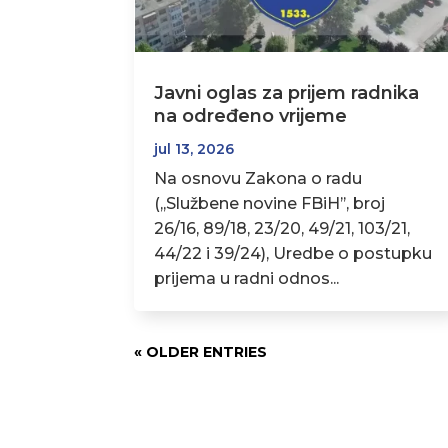
Javni oglas za prijem radnika
na određeno vrijeme
jul 13, 2026
Na osnovu Zakona o radu
(,,Službene novine FBiH’’, broj
26/16, 89/18, 23/20, 49/21, 103/21,
44/22 i 39/24), Uredbe o postupku
prijema u radni odnos...
« OLDER ENTRIES