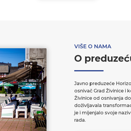
VIŠE O NAMA
O preduzeć
Javno preduzeće Horizont
osnivač Grad Živinice i 
Živinice od osnivanja do
doživljavala transforma
je i mijenjalo svoje nazi
rada.