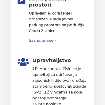

prostori
Upravljanje, korištenje i
organizacija rada javnih
parking prostora na području
Grada Živinice.
Saznajte više >
Upraviteljstvo

J.P. Horizontala Živinice je
upravitelj za održavanja
zajedničkih dijelova i uređaja
stambeno-poslovnih zgrada
(SPZ) u Živinicama za koje
postoji odobrenje
za iste poslove.