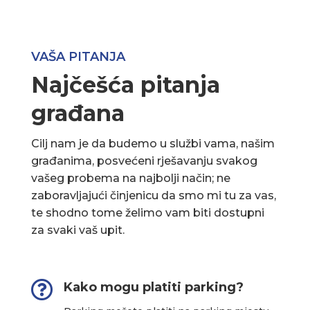
VAŠA PITANJA
Najčešća pitanja
građana
Cilj nam je da budemo u službi vama, našim
građanima, posvećeni rješavanju svakog
vašeg probema na najbolji način; ne
zaboravljajući činjenicu da smo mi tu za vas,
te shodno tome želimo vam biti dostupni
za svaki vaš upit.

Kako mogu platiti parking?