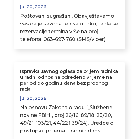
jul 20, 2026
Poštovani sugrađani, Obavještavamo
vas da je sezona tenisa u toku, te da se
rezervacije termina vrše na broj
telefona: 063-697-760 (SMS/viber)....
Ispravka Javnog oglasa za prijem radnika
u radni odnos na određeno vrijeme na
period do godinu dana bez probnog
rada
jul 20, 2026
Na osnovu Zakona o radu (,,Službene
novine FBiH’’, broj 26/16, 89/18, 23/20,
49/21, 103/21, 44/22 i 39/24), Uredbe o
postupku prijema u radni odnos...