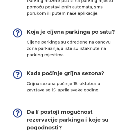
Parking možete platiti na parking mjestu
pomoću postavljenih automata, sms
porukom ili putem naše aplikacije.

Koja je cijena parkinga po satu?
Cijene parkinga su određene na osnovu
zona parkiranja, a iste su istaknute na
parking mjestima.

Kada počinje grijna sezona?
Grijna sezona počinje 15. oktobra, a
završava se 15. aprila svake godine.

Da li postoji mogućnost
rezervacije parkinga i koje su
pogodnosti?