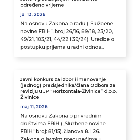
određeno vrijeme
jul 13, 2026
Na osnovu Zakona o radu (,,Službene
novine FBiH’’, broj 26/16, 89/18, 23/20,
49/21, 103/21, 44/22 i 39/24), Uredbe o
postupku prijema u radni odnos...
Javni konkurs za izbor i imenovanje
(jednog) predsjednika/člana Odbora za
reviziju u JP “Horizontala-Živinice” d.o.o.
Živinice
maj 11, 2026
Na osnovu Zakona o privrednim
društvima FBiH („Službene novine
FBiH“ broj: 81/15), članova 8. i 26.
Zakona o javnim preduzećima u