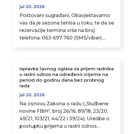
jul 20, 2026
Poštovani sugrađani, Obavještavamo
vas da je sezona tenisa u toku, te da se
rezervacije termina vrše na broj
telefona: 063-697-760 (SMS/viber)....
Ispravka Javnog oglasa za prijem radnika
u radni odnos na određeno vrijeme na
period do godinu dana bez probnog
rada
jul 20, 2026
Na osnovu Zakona o radu (,,Službene
novine FBiH’’, broj 26/16, 89/18, 23/20,
49/21, 103/21, 44/22 i 39/24), Uredbe o
postupku prijema u radni odnos...