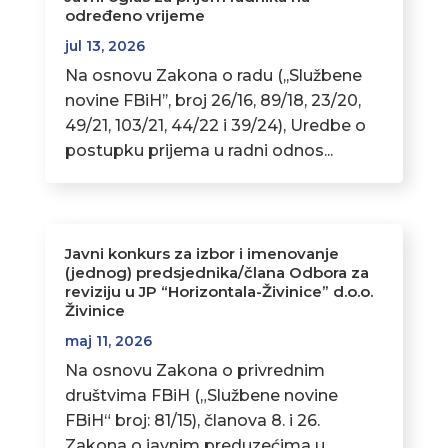
određeno vrijeme
jul 13, 2026
Na osnovu Zakona o radu (,,Službene
novine FBiH’’, broj 26/16, 89/18, 23/20,
49/21, 103/21, 44/22 i 39/24), Uredbe o
postupku prijema u radni odnos...
Javni konkurs za izbor i imenovanje
(jednog) predsjednika/člana Odbora za
reviziju u JP “Horizontala-Živinice” d.o.o.
Živinice
maj 11, 2026
Na osnovu Zakona o privrednim
društvima FBiH („Službene novine
FBiH“ broj: 81/15), članova 8. i 26.
Zakona o javnim preduzećima u