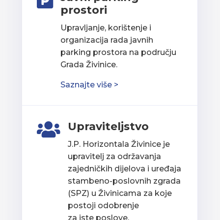

prostori
Upravljanje, korištenje i
organizacija rada javnih
parking prostora na području
Grada Živinice.
Saznajte više >
Upraviteljstvo

J.P. Horizontala Živinice je
upravitelj za održavanja
zajedničkih dijelova i uređaja
stambeno-poslovnih zgrada
(SPZ) u Živinicama za koje
postoji odobrenje
za iste poslove.