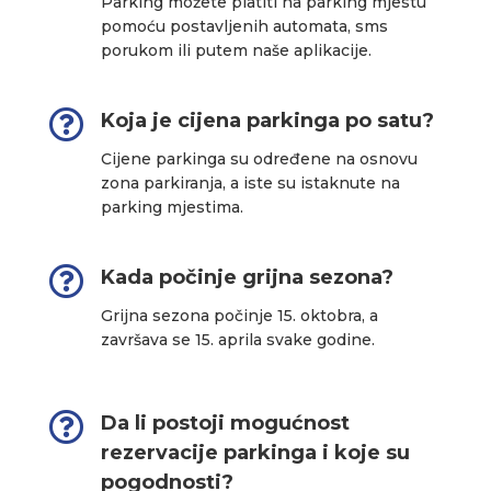
Parking možete platiti na parking mjestu
pomoću postavljenih automata, sms
porukom ili putem naše aplikacije.

Koja je cijena parkinga po satu?
Cijene parkinga su određene na osnovu
zona parkiranja, a iste su istaknute na
parking mjestima.

Kada počinje grijna sezona?
Grijna sezona počinje 15. oktobra, a
završava se 15. aprila svake godine.

Da li postoji mogućnost
rezervacije parkinga i koje su
pogodnosti?