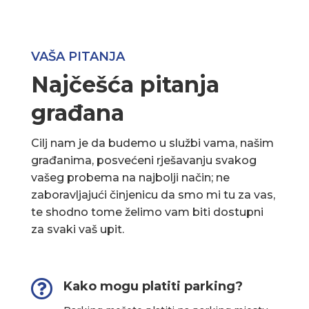
VAŠA PITANJA
Najčešća pitanja
građana
Cilj nam je da budemo u službi vama, našim
građanima, posvećeni rješavanju svakog
vašeg probema na najbolji način; ne
zaboravljajući činjenicu da smo mi tu za vas,
te shodno tome želimo vam biti dostupni
za svaki vaš upit.

Kako mogu platiti parking?