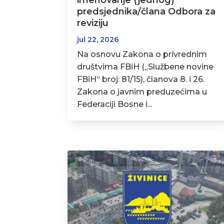
imenovanje (jednog)
predsjednika/člana Odbora za
reviziju
jul 22, 2026
Na osnovu Zakona o privrednim
društvima FBiH („Službene novine
FBiH“ broj: 81/15), članova 8. i 26.
Zakona o javnim preduzećima u
Federaciji Bosne i...