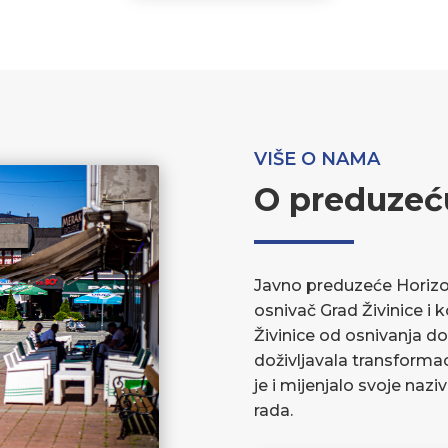
VIŠE O NAMA
O preduzeć
Javno preduzeće Horizont
osnivač Grad Živinice i 
Živinice od osnivanja do
doživljavala transforma
je i mijenjalo svoje nazi
rada.