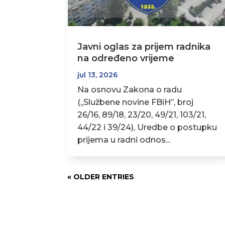
Javni oglas za prijem radnika
na određeno vrijeme
jul 13, 2026
Na osnovu Zakona o radu
(,,Službene novine FBiH’’, broj
26/16, 89/18, 23/20, 49/21, 103/21,
44/22 i 39/24), Uredbe o postupku
prijema u radni odnos...
« OLDER ENTRIES