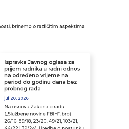
osti, brinemo o različitim aspektima
Ispravka Javnog oglasa za
prijem radnika u radni odnos
na određeno vrijeme na
period do godinu dana bez
probnog rada
jul 20, 2026
Na osnovu Zakona o radu
(,,Službene novine FBiH’’, broj
26/16, 89/18, 23/20, 49/21, 103/21,
44/22 i 39/24), Uredbe o postupku