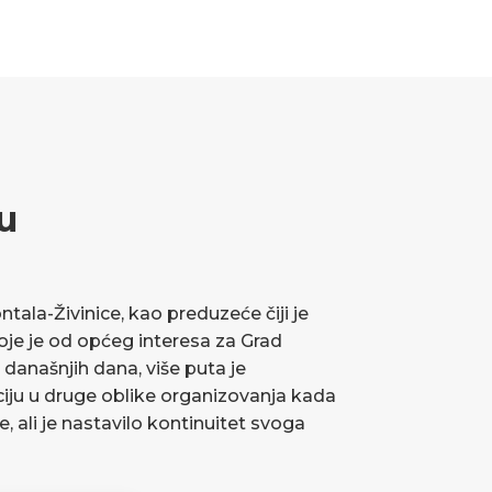
u
ala-Živinice, kao preduzeće čiji je
koje je od općeg interesa za Grad
 današnjih dana, više puta je
ciju u druge oblike organizovanja kada
ve, ali je nastavilo kontinuitet svoga