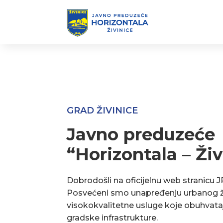
GRAD ŽIVINICE
Javno preduzeće
“Horizontala – Živ
Dobrodošli na oficijelnu web stranicu J
Posvećeni smo unapređenju urbanog ž
visokokvalitetne usluge koje obuhvata
gradske infrastrukture.