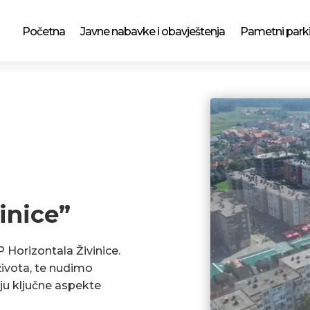
Početna
Javne nabavke i obavještenja
Pametni park
inice”
P Horizontala Živinice.
ivota, te nudimo
ju ključne aspekte