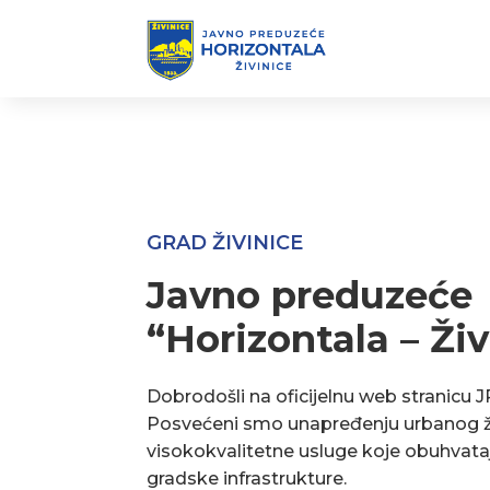
GRAD ŽIVINICE
Javno preduzeće
“Horizontala – Živ
Dobrodošli na oficijelnu web stranicu J
Posvećeni smo unapređenju urbanog ž
visokokvalitetne usluge koje obuhvata
gradske infrastrukture.