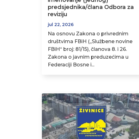
imenovanje (jednog)
predsjednika/člana Odbora za
reviziju
jul 22, 2026
Na osnovu Zakona o privrednim
društvima FBiH („Službene novine
FBiH“ broj: 81/15), članova 8. i 26.
Zakona o javnim preduzećima u
Federaciji Bosne i...