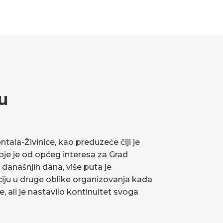
u
ala-Živinice, kao preduzeće čiji je
koje je od općeg interesa za Grad
 današnjih dana, više puta je
ciju u druge oblike organizovanja kada
ve, ali je nastavilo kontinuitet svoga