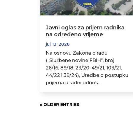
Javni oglas za prijem radnika
na određeno vrijeme
jul 13, 2026
Na osnovu Zakona o radu
(,,Službene novine FBiH’’, broj
26/16, 89/18, 23/20, 49/21, 103/21,
44/22 i 39/24), Uredbe o postupku
prijema u radni odnos...
« OLDER ENTRIES