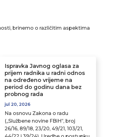
osti, brinemo o različitim aspektima
Ispravka Javnog oglasa za
prijem radnika u radni odnos
na određeno vrijeme na
period do godinu dana bez
probnog rada
jul 20, 2026
Na osnovu Zakona o radu
(,,Službene novine FBiH’’, broj
26/16, 89/18, 23/20, 49/21, 103/21,
44/22 i 39/24), Uredbe o postupku