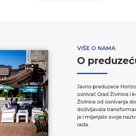
VIŠE O NAMA
O preduzeć
Javno preduzeće Horizont
osnivač Grad Živinice i 
Živinice od osnivanja do
doživljavala transforma
je i mijenjalo svoje nazi
rada.