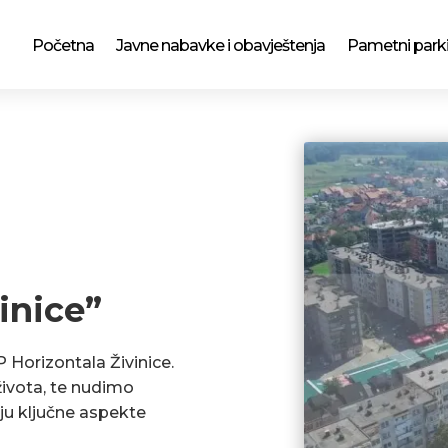
Početna
Javne nabavke i obavještenja
Pametni park
inice”
P Horizontala Živinice.
ivota, te nudimo
ju ključne aspekte