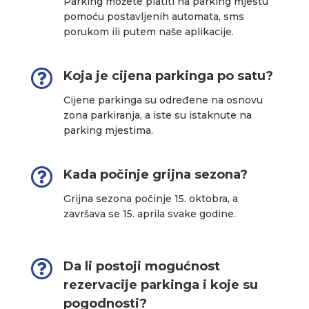
Parking možete platiti na parking mjestu
pomoću postavljenih automata, sms
porukom ili putem naše aplikacije.

Koja je cijena parkinga po satu?
Cijene parkinga su određene na osnovu
zona parkiranja, a iste su istaknute na
parking mjestima.

Kada počinje grijna sezona?
Grijna sezona počinje 15. oktobra, a
završava se 15. aprila svake godine.

Da li postoji mogućnost
rezervacije parkinga i koje su
pogodnosti?