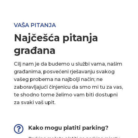
VAŠA PITANJA
Najčešća pitanja
građana
Cilj nam je da budemo u službi vama, našim
građanima, posvećeni rješavanju svakog
vašeg probema na najbolji način; ne
zaboravljajući činjenicu da smo mi tu za vas,
te shodno tome želimo vam biti dostupni
za svaki vaš upit.

Kako mogu platiti parking?