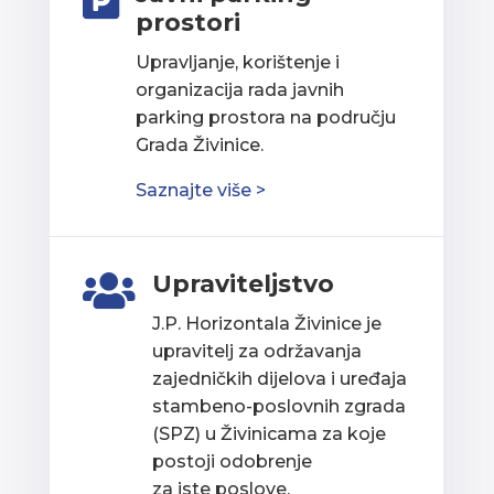

prostori
Upravljanje, korištenje i
organizacija rada javnih
parking prostora na području
Grada Živinice.
Saznajte više >
Upraviteljstvo

J.P. Horizontala Živinice je
upravitelj za održavanja
zajedničkih dijelova i uređaja
stambeno-poslovnih zgrada
(SPZ) u Živinicama za koje
postoji odobrenje
za iste poslove.