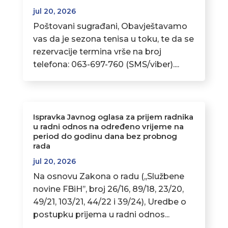
jul 20, 2026
Poštovani sugrađani, Obavještavamo
vas da je sezona tenisa u toku, te da se
rezervacije termina vrše na broj
telefona: 063-697-760 (SMS/viber)....
Ispravka Javnog oglasa za prijem radnika
u radni odnos na određeno vrijeme na
period do godinu dana bez probnog
rada
jul 20, 2026
Na osnovu Zakona o radu (,,Službene
novine FBiH’’, broj 26/16, 89/18, 23/20,
49/21, 103/21, 44/22 i 39/24), Uredbe o
postupku prijema u radni odnos...