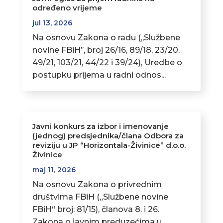
određeno vrijeme
jul 13, 2026
Na osnovu Zakona o radu (,,Službene
novine FBiH’’, broj 26/16, 89/18, 23/20,
49/21, 103/21, 44/22 i 39/24), Uredbe o
postupku prijema u radni odnos...
Javni konkurs za izbor i imenovanje
(jednog) predsjednika/člana Odbora za
reviziju u JP “Horizontala-Živinice” d.o.o.
Živinice
maj 11, 2026
Na osnovu Zakona o privrednim
društvima FBiH („Službene novine
FBiH“ broj: 81/15), članova 8. i 26.
Zakona o javnim preduzećima u