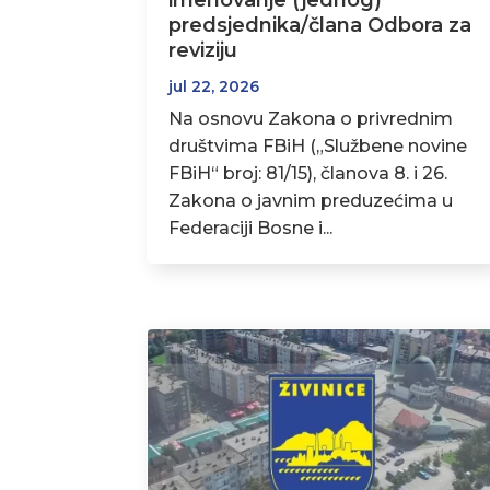
imenovanje (jednog)
predsjednika/člana Odbora za
reviziju
jul 22, 2026
Na osnovu Zakona o privrednim
društvima FBiH („Službene novine
FBiH“ broj: 81/15), članova 8. i 26.
Zakona o javnim preduzećima u
Federaciji Bosne i...