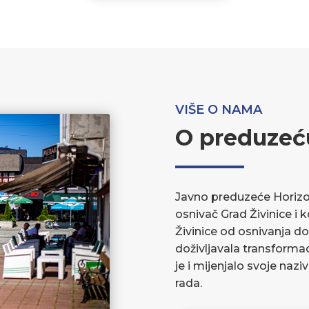
VIŠE O NAMA
O preduzeć
Javno preduzeće Horizont
osnivač Grad Živinice i 
Živinice od osnivanja do
doživljavala transforma
je i mijenjalo svoje nazi
rada.