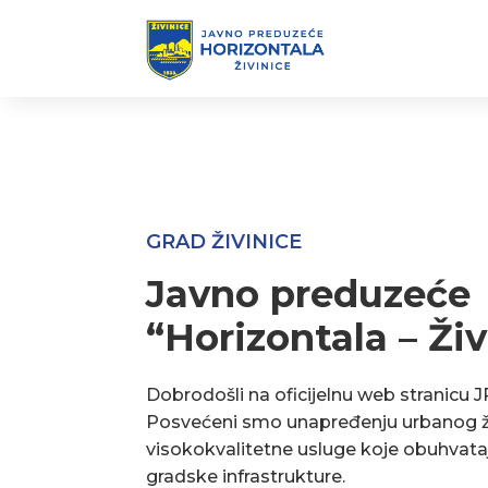
GRAD ŽIVINICE
Javno preduzeće
“Horizontala – Živ
Dobrodošli na oficijelnu web stranicu J
Posvećeni smo unapređenju urbanog ž
visokokvalitetne usluge koje obuhvata
gradske infrastrukture.