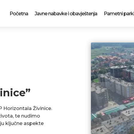
Početna
Javne nabavke i obavještenja
Pametni park
inice”
P Horizontala Živinice.
ivota, te nudimo
ju ključne aspekte