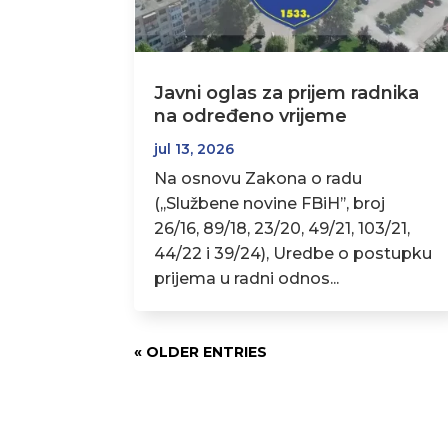
Javni oglas za prijem radnika
na određeno vrijeme
jul 13, 2026
Na osnovu Zakona o radu
(,,Službene novine FBiH’’, broj
26/16, 89/18, 23/20, 49/21, 103/21,
44/22 i 39/24), Uredbe o postupku
prijema u radni odnos...
« OLDER ENTRIES