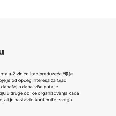
u
ala-Živinice, kao preduzeće čiji je
koje je od općeg interesa za Grad
 današnjih dana, više puta je
ciju u druge oblike organizovanja kada
ve, ali je nastavilo kontinuitet svoga