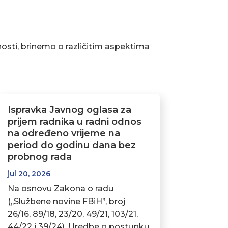
osti, brinemo o različitim aspektima
Ispravka Javnog oglasa za
prijem radnika u radni odnos
na određeno vrijeme na
period do godinu dana bez
probnog rada
jul 20, 2026
Na osnovu Zakona o radu
(,,Službene novine FBiH’’, broj
26/16, 89/18, 23/20, 49/21, 103/21,
44/22 i 39/24), Uredbe o postupku