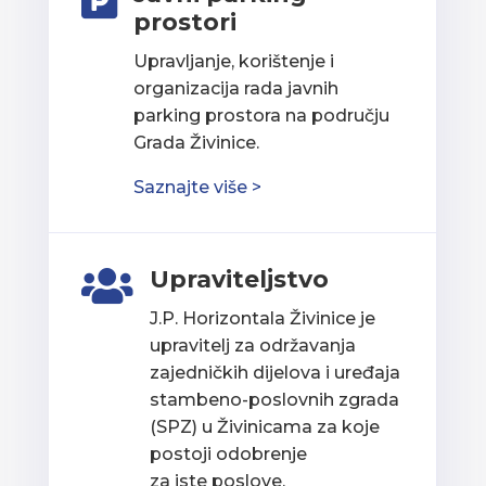

prostori
Upravljanje, korištenje i
organizacija rada javnih
parking prostora na području
Grada Živinice.
Saznajte više >
Upraviteljstvo

J.P. Horizontala Živinice je
upravitelj za održavanja
zajedničkih dijelova i uređaja
stambeno-poslovnih zgrada
(SPZ) u Živinicama za koje
postoji odobrenje
za iste poslove.