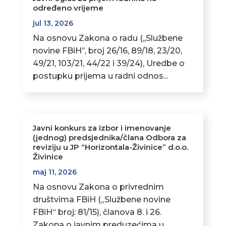
određeno vrijeme
jul 13, 2026
Na osnovu Zakona o radu (,,Službene
novine FBiH’’, broj 26/16, 89/18, 23/20,
49/21, 103/21, 44/22 i 39/24), Uredbe o
postupku prijema u radni odnos...
Javni konkurs za izbor i imenovanje
(jednog) predsjednika/člana Odbora za
reviziju u JP “Horizontala-Živinice” d.o.o.
Živinice
maj 11, 2026
Na osnovu Zakona o privrednim
društvima FBiH („Službene novine
FBiH“ broj: 81/15), članova 8. i 26.
Zakona o javnim preduzećima u