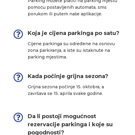
Parking možete platiti na parking mjestu
pomoću postavljenih automata, sms
porukom ili putem naše aplikacije.

Koja je cijena parkinga po satu?
Cijene parkinga su određene na osnovu
zona parkiranja, a iste su istaknute na
parking mjestima.

Kada počinje grijna sezona?
Grijna sezona počinje 15. oktobra, a
završava se 15. aprila svake godine.

Da li postoji mogućnost
rezervacije parkinga i koje su
pogodnosti?