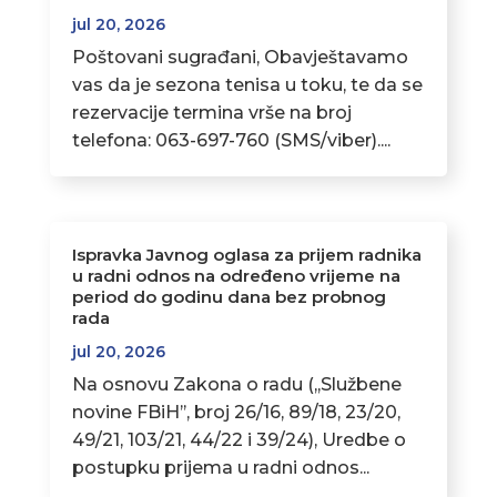
jul 20, 2026
Poštovani sugrađani, Obavještavamo
vas da je sezona tenisa u toku, te da se
rezervacije termina vrše na broj
telefona: 063-697-760 (SMS/viber)....
Ispravka Javnog oglasa za prijem radnika
u radni odnos na određeno vrijeme na
period do godinu dana bez probnog
rada
jul 20, 2026
Na osnovu Zakona o radu (,,Službene
novine FBiH’’, broj 26/16, 89/18, 23/20,
49/21, 103/21, 44/22 i 39/24), Uredbe o
postupku prijema u radni odnos...