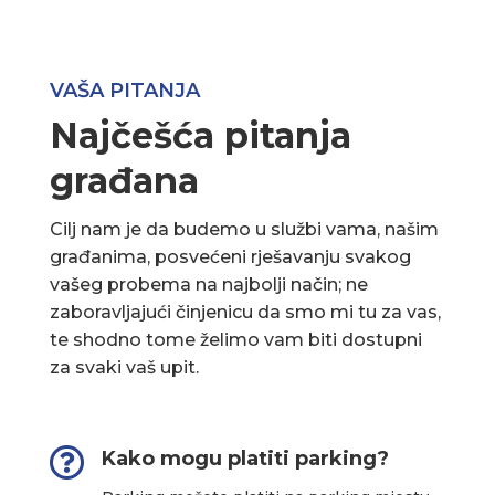
VAŠA PITANJA
Najčešća pitanja
građana
Cilj nam je da budemo u službi vama, našim
građanima, posvećeni rješavanju svakog
vašeg probema na najbolji način; ne
zaboravljajući činjenicu da smo mi tu za vas,
te shodno tome želimo vam biti dostupni
za svaki vaš upit.

Kako mogu platiti parking?