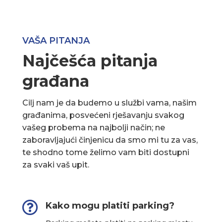
VAŠA PITANJA
Najčešća pitanja
građana
Cilj nam je da budemo u službi vama, našim
građanima, posvećeni rješavanju svakog
vašeg probema na najbolji način; ne
zaboravljajući činjenicu da smo mi tu za vas,
te shodno tome želimo vam biti dostupni
za svaki vaš upit.

Kako mogu platiti parking?