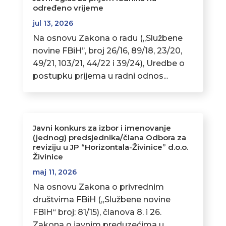
određeno vrijeme
jul 13, 2026
Na osnovu Zakona o radu (,,Službene
novine FBiH’’, broj 26/16, 89/18, 23/20,
49/21, 103/21, 44/22 i 39/24), Uredbe o
postupku prijema u radni odnos...
Javni konkurs za izbor i imenovanje
(jednog) predsjednika/člana Odbora za
reviziju u JP “Horizontala-Živinice” d.o.o.
Živinice
maj 11, 2026
Na osnovu Zakona o privrednim
društvima FBiH („Službene novine
FBiH“ broj: 81/15), članova 8. i 26.
Zakona o javnim preduzećima u