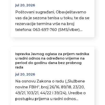
jul 20, 2026
Poštovani sugrađani, Obavještavamo
vas da je sezona tenisa u toku, te da se
rezervacije termina vrše na broj
telefona: 063-697-760 (SMS/viber)....
Ispravka Javnog oglasa za prijem radnika
u radni odnos na određeno vrijeme na
period do godinu dana bez probnog
rada
jul 20, 2026
Na osnovu Zakona o radu (,,Službene
novine FBiH’’, broj 26/16, 89/18, 23/20,
49/21, 103/21, 44/22 i 39/24), Uredbe o
postupku prijema u radni odnos...