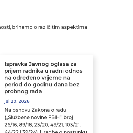
osti, brinemo o različitim aspektima
Ispravka Javnog oglasa za
prijem radnika u radni odnos
na određeno vrijeme na
period do godinu dana bez
probnog rada
jul 20, 2026
Na osnovu Zakona o radu
(,,Službene novine FBiH’’, broj
26/16, 89/18, 23/20, 49/21, 103/21,
44/22 i 39/24), Uredbe o postupku