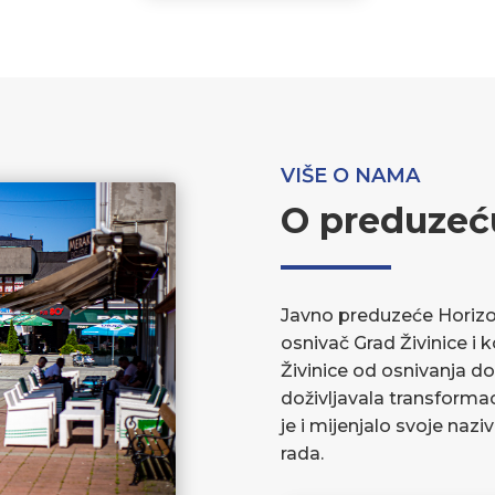
VIŠE O NAMA
O preduzeć
Javno preduzeće Horizont
osnivač Grad Živinice i 
Živinice od osnivanja do
doživljavala transforma
je i mijenjalo svoje nazi
rada.