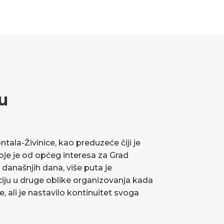
u
ala-Živinice, kao preduzeće čiji je
koje je od općeg interesa za Grad
 današnjih dana, više puta je
ciju u druge oblike organizovanja kada
ve, ali je nastavilo kontinuitet svoga