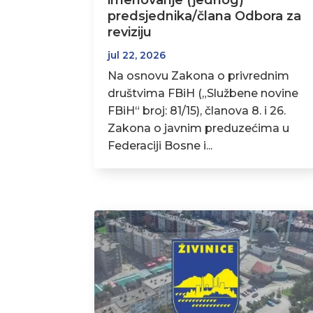
imenovanje (jednog)
predsjednika/člana Odbora za
reviziju
jul 22, 2026
Na osnovu Zakona o privrednim
društvima FBiH („Službene novine
FBiH“ broj: 81/15), članova 8. i 26.
Zakona o javnim preduzećima u
Federaciji Bosne i...