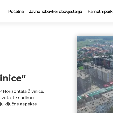
Početna
Javne nabavke i obavještenja
Pametni park
inice”
P Horizontala Živinice.
ivota, te nudimo
ju ključne aspekte