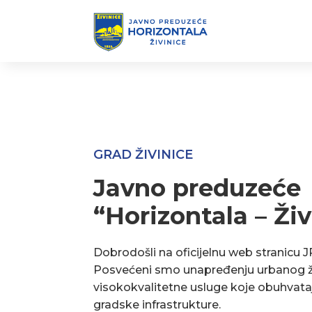
GRAD ŽIVINICE
Javno preduzeće
“Horizontala – Živ
Dobrodošli na oficijelnu web stranicu J
Posvećeni smo unapređenju urbanog ž
visokokvalitetne usluge koje obuhvata
gradske infrastrukture.