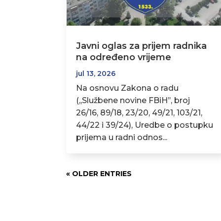
Javni oglas za prijem radnika
na određeno vrijeme
jul 13, 2026
Na osnovu Zakona o radu
(,,Službene novine FBiH’’, broj
26/16, 89/18, 23/20, 49/21, 103/21,
44/22 i 39/24), Uredbe o postupku
prijema u radni odnos...
« OLDER ENTRIES