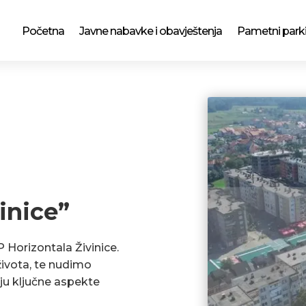
Početna
Javne nabavke i obavještenja
Pametni park
inice”
P Horizontala Živinice.
ivota, te nudimo
ju ključne aspekte