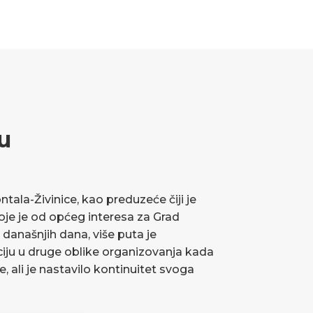
u
ala-Živinice, kao preduzeće čiji je
koje je od općeg interesa za Grad
 današnjih dana, više puta je
ciju u druge oblike organizovanja kada
ve, ali je nastavilo kontinuitet svoga