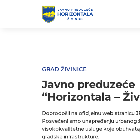
GRAD ŽIVINICE
Javno preduzeće
“Horizontala – Živ
Dobrodošli na oficijelnu web stranicu J
Posvećeni smo unapređenju urbanog ž
visokokvalitetne usluge koje obuhvata
gradske infrastrukture.