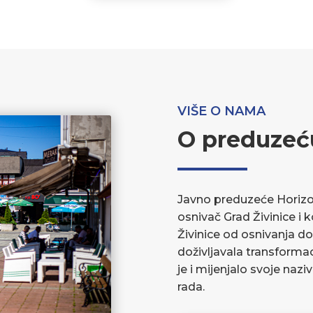
VIŠE O NAMA
O preduzeć
Javno preduzeće Horizont
osnivač Grad Živinice i 
Živinice od osnivanja do
doživljavala transforma
je i mijenjalo svoje nazi
rada.