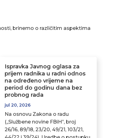
osti, brinemo o različitim aspektima
Ispravka Javnog oglasa za
prijem radnika u radni odnos
na određeno vrijeme na
period do godinu dana bez
probnog rada
jul 20, 2026
Na osnovu Zakona o radu
(,,Službene novine FBiH’’, broj
26/16, 89/18, 23/20, 49/21, 103/21,
44/22 i 39/24), Uredbe o postupku