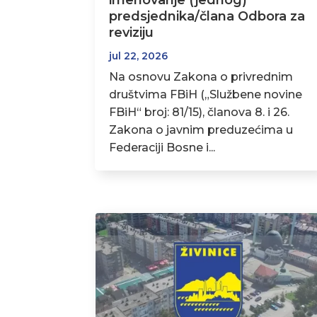
imenovanje (jednog)
predsjednika/člana Odbora za
reviziju
jul 22, 2026
Na osnovu Zakona o privrednim
društvima FBiH („Službene novine
FBiH“ broj: 81/15), članova 8. i 26.
Zakona o javnim preduzećima u
Federaciji Bosne i...