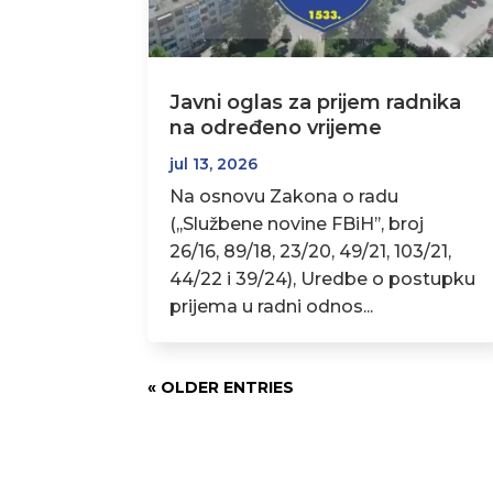
Javni oglas za prijem radnika
na određeno vrijeme
jul 13, 2026
Na osnovu Zakona o radu
(,,Službene novine FBiH’’, broj
26/16, 89/18, 23/20, 49/21, 103/21,
44/22 i 39/24), Uredbe o postupku
prijema u radni odnos...
« OLDER ENTRIES